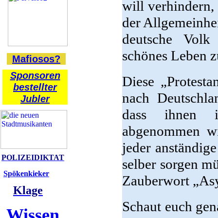
will verhindern,
der Allgemeinhe
deutsche Volk
schönes Leben zu
Mafiosos?
Sponsoren
Diese „Protesta
bestellter
nach Deutschla
Jubler
dass ihnen i
abgenommen wir
jeder anständige
POLIZEIDIKTAT
selber sorgen mü
Spökenkieker
Zauberwort „Asy
Klage
Schaut euch gena
Wissen