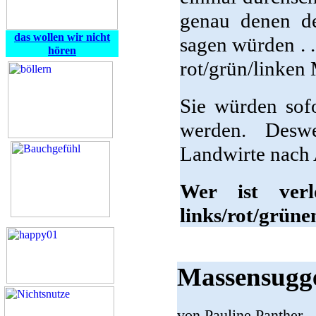
genau denen d
das wollen wir nicht
sagen würden . .
hören
rot/grün/linken
Sie würden sofo
werden. Deswe
Landwirte nach 
Wer ist verl
links/rot/grün
Massensugge
von Pauline Panther