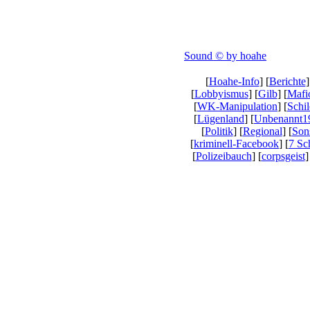
Sound © by hoahe
[
Hoahe-Info
] [
Berichte
]
[
Lobbyismus
] [
Gilb
] [
Mafi
[
WK-Manipulation
] [
Schi
[
Lügenland
] [
Unbenannt1
[
Politik
] [
Regional
] [
Son
[
kriminell-Facebook
] [
7 S
[
Polizeibauch
] [
corpsgeist
]