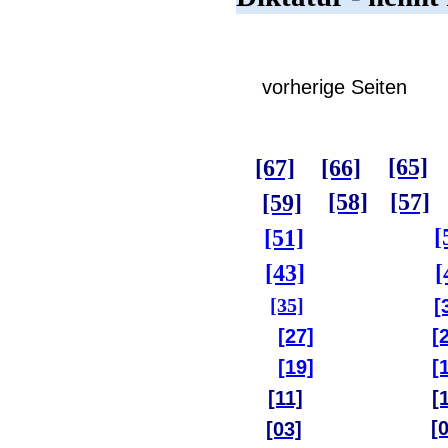
vorherige Seiten
[65]
[67]
[66]
[58]
[57]
[59]
[
[51]
[43]
[
[35]
[
[27]
[
[19]
[
[11]
[
[
[03]