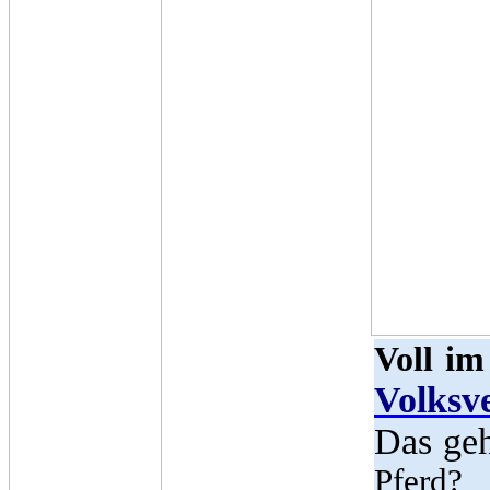
Voll im
Volksv
Das geh
Pferd?