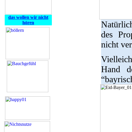
das wollen wir nicht
Natürli
hören
des Pr
nicht ver
Vielleic
Hand de
“bayrisc