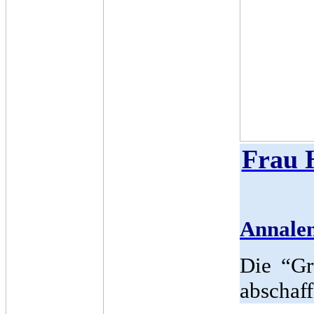
Frau H
Annale
Die “Gr
abschaf