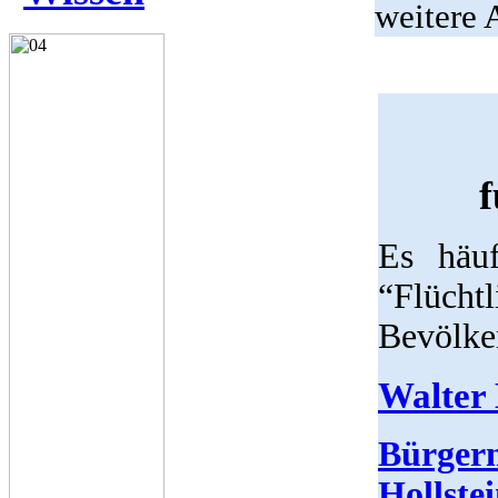
weitere 
f
Es häuf
“Flücht
Bevölke
Walter
Bürgerm
Hollste