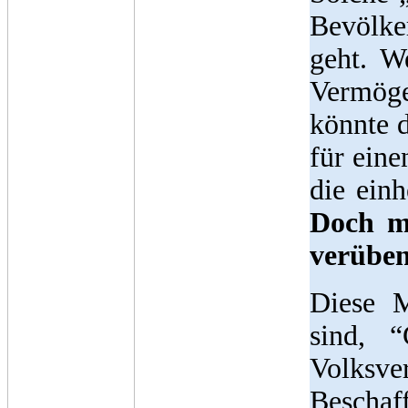
Bevölke
geht. W
Vermöge
könnte 
für eine
die ein
Doch m
verüben
Diese 
sind, 
Volks
Beschaff