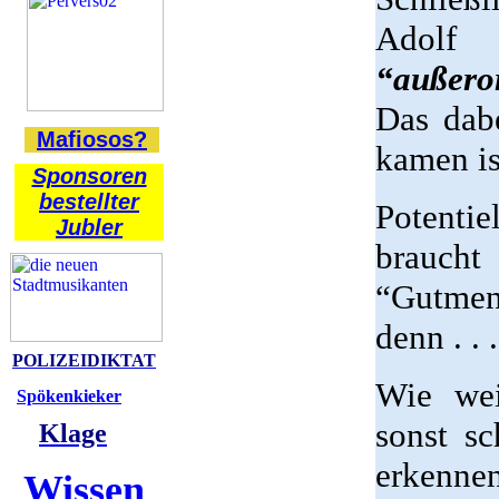
Adolf 
“außero
Das dab
Mafiosos?
kamen is
Sponsoren
bestellter
Potenti
Jubler
brauch
“Gutmen
denn . . .
POLIZEIDIKTAT
Wie wei
Spökenkieker
sonst s
Klage
erkennen
Wissen