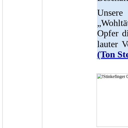
Unsere
„Wohltä
Opfer d
lauter 
(Ton St