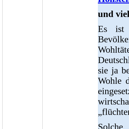
und vie
Es ist
Bevölk
Wohltä
Deutsch
sie ja 
Wohle d
eingese
wirtsc
„flüchte
Solche 