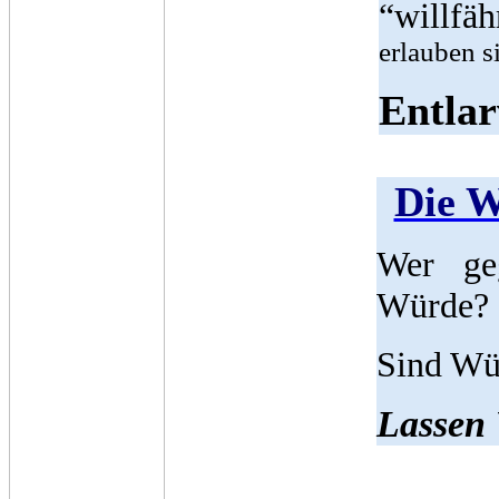
“willfä
erlauben s
Entlar
Die W
Wer geg
Würde?
Sind Wü
Lassen 