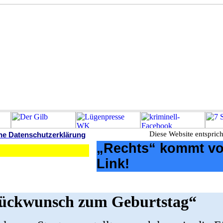
Diese Website entsprich
ne Datenschutzerklärung
„Rechts“ kommt vo
Link!
lückwunsch zum Geburtstag“