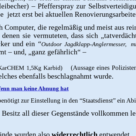
eibecher) – Pfefferspray zur Selbstverteidig
e jetzt erst bei aktuellen Renovierungsarbeit
h Computer, die regelmäßig und meist aus re
n denen sie vermuteten, dass sich „tatverdä
cker und ein
“
Outdoor Jagdklapp-Anglermesser, mi
t – und, „ganz gefährlich“ –
(Aussage eines Poliziste
KarCHEM 1,5Kg Karbid)
lches ebenfalls beschlagnahmt wurde.
Wenn man keine Ahnung hat
enötigt zur Einstellung in den “Staatsdienst” ein Ab
r Besitz all dieser Gegenstände vollkommen l
ände wurden also
widerrechtlich
entwendet.