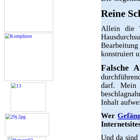
Reine Sc
Allein die 
Hausdurchsu
Bearbeitung 
konstruiert 
Falsche A
durchführen
darf. Mein
beschlagnahm
Inhalt aufwei
Wer
Gefän
Internetsit
Und da sind