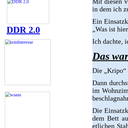
Mit diesen 
in dem ich z
Ein Einsatzk
DDR 2.0
„Was ist hie
Ich dachte, 
Das war
Die „Kripo“ 
Dann durchsu
im Wohnzimme
beschlagnahm
Die Einsatzk
dem Bett au
etlichen Sta