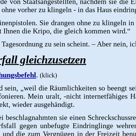
de von Staatsangestellten, nachdem sie die
 ohne vorher zu klingeln - in das Haus eindri
enpistolen. Sie drangen ohne zu klingeln in
rt Ihnen die Kripo, die gleich kommen wird.“
er Tagesordnung zu sein scheint. – Aber nein,
all gleichzusetzen
hungsbefehl
.
(klick)
d sein, „weil die Räumlichkeiten so beengt se
onieren. Mein uralt, -nicht internetfähiges 
kt, wieder ausgehändigt.
ei beschlagnahmten sie einen Schreckschussre
fsfall gegen unbefugte Eindringlinge wehre
n und die zum Vergnügen in der Freizeit ben