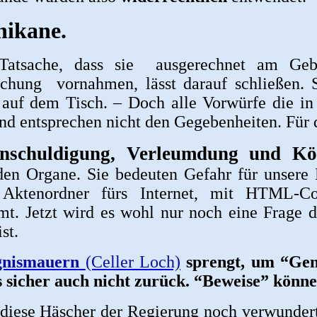
hikane.
Tatsache, dass sie ausgerechnet am Gebur
chung vornahmen, lässt darauf schließen. 
auf dem Tisch. – Doch alle Vorwürfe die in 
und entsprechen nicht den Gegebenheiten. Für d
nschuldigung, Verleumdung und Kör
den Organe. Sie bedeuten Gefahr für unsere
 Aktenordner fürs Internet, mit HTML-C
t. Jetzt wird es wohl nur noch eine Frage d
st.
gnismauern
(Celler Loch)
sprengt, um “Geno
es sicher auch nicht zurück. “Beweise” könn
 diese Häscher der Regierung noch verwunder