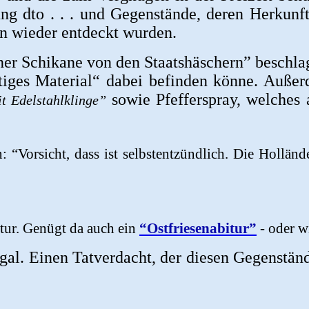
ung dto . . . und Gegenstände, deren Herkun
en wieder entdeckt wurden.
iner Schikane von den Staatshäschern” beschl
chtiges Material“ dabei befinden könne. Auß
sowie Pfefferspray, welches 
t Edelstahlklinge”
n: “Vorsicht, dass ist selbstentzündlich. Die Hollä
itur. Genügt da auch ein
“Ostfriesenabitur”
- oder w
egal. Einen Tatverdacht, der diesen Gegenstän