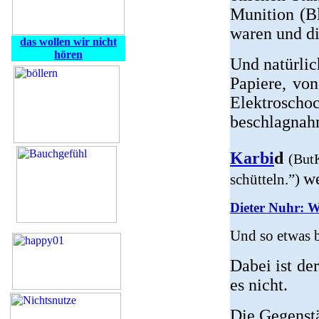
Munition (Bl
waren und di
das wollen wir nicht
hören
Und natürlic
Papiere, vo
Elektroscho
beschlagnahm
Karbi
d
(But
we
schütteln.”)
Dieter Nuhr: 
Und so etwas b
Dabei ist de
es nicht.
Die Gegenst