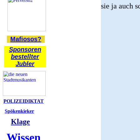
sie ja auch 
Mafiosos?
Sponsoren
bestellter
Jubler
POLIZEIDIKTAT
Spökenkieker
Klage
Wissen