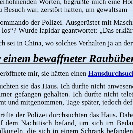
verhöhnenden Worten, begrüßte mich eine Hor
u Besuch war, zerstört hatten, um gewaltsam –
ommando der Polizei. Ausgerüstet mit Maschin
r los“? Wurde lapidar geantwortet: „Das erklä
ich sei in China, wo solches Verhalten ja an d
 einem bewaffneter Raubüberf
eröffnete mir, sie hätten einen
Hausdurchsuc
chten sie das Haus. Ich durfte nicht anwesen
r gefangen gehalten. Ich durfte nicht telef
t und mitgenommen, Tage später, jedoch defe
räfte der Polizei durchsuchten das Haus. Dab
f dem Nachttisch befand, um sich im Bedar
hlkugeln, die sich in einem Schrank befande