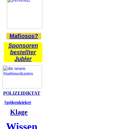
Mafiosos?
Sponsoren
bestellter
Jubler
POLIZEIDIKTAT
Spökenkieker
Klage
Wissen