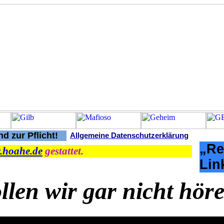
d zur Pflicht!
Allgemeine Datenschutzerklärung
„Re
.hoahe.de
gestattet.
Lin
llen wir gar nicht hör