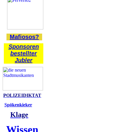
Mafiosos?
Sponsoren
bestellter
Jubler
POLIZEIDIKTAT
Spökenkieker
Klage
Wissen