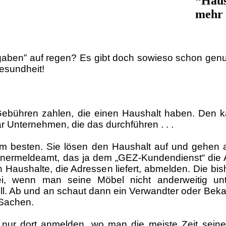
“Haus
mehr 
aben” auf regen? Es gibt doch sowieso schon genug
esundheit!
Gebühren zahlen, die einen Haushalt haben. Den
r Unternehmen, die das durchführen . . .
m besten. Sie lösen den Haushalt auf und gehen 
nermeldeamt, das ja dem „GEZ-Kundendienst“ die A
 Haushalte, die Adressen liefert, abmelden. Die bi
ei, wenn man seine Möbel nicht anderweitig unt
ill. Ab und an schaut dann ein Verwandter oder Bek
 Sachen.
nur dort anmelden, wo man die meiste Zeit seine