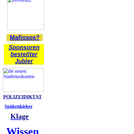
Mafiosos?
Sponsoren
bestellter
Jubler
POLIZEIDIKTAT
Spökenkieker
Klage
Wissen