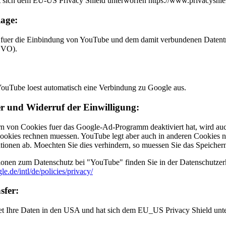
 sich dem EU-US Privacy Shield unterworfen https://www.privacysh
age:
fuer die Einbindung von YouTube und dem damit verbundenen Datentran
GVO).
ouTube loest automatisch eine Verbindung zu Google aus.
r und Widerruf der Einwilligung:
rn von Cookies fuer das Google-Ad-Programm deaktiviert hat, wird a
ookies rechnen muessen. YouTube legt aber auch in anderen Cookies 
ionen ab. Moechten Sie dies verhindern, so muessen Sie das Speicher
ionen zum Datenschutz bei "YouTube" finden Sie in der Datenschutzerk
e.de/intl/de/policies/privacy/
sfer:
tet Ihre Daten in den USA und hat sich dem EU_US Privacy Shield un