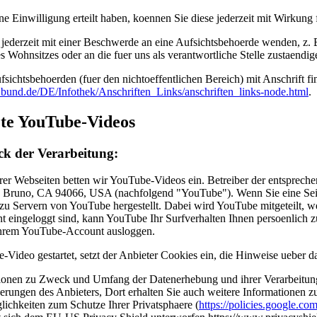
ne Einwilligung erteilt haben, koennen Sie diese jederzeit mit Wirkung
 jederzeit mit einer Beschwerde an eine Aufsichtsbehoerde wenden, z. 
s Wohnsitzes oder an die fuer uns als verantwortliche Stelle zustaendi
fsichtsbehoerden (fuer den nichtoeffentlichen Bereich) mit Anschrift fi
.bund.de/DE/Infothek/Anschriften_Links/anschriften_links-node.html
.
ete YouTube-Videos
k der Verarbeitung:
rer Webseiten betten wir YouTube-Videos ein. Betreiber der entsprech
n Bruno, CA 94066, USA (nachfolgend "YouTube"). Wenn Sie eine Sei
zu Servern von YouTube hergestellt. Dabei wird YouTube mitgeteilt, w
eingeloggt sind, kann YouTube Ihr Surfverhalten Ihnen persoenlich z
 Ihrem YouTube-Account ausloggen.
-Video gestartet, setzt der Anbieter Cookies ein, die Hinweise ueber 
ionen zu Zweck und Umfang der Datenerhebung und ihrer Verarbeitung
erungen des Anbieters, Dort erhalten Sie auch weitere Informationen 
lichkeiten zum Schutze Ihrer Privatsphaere (
https://policies.google.co