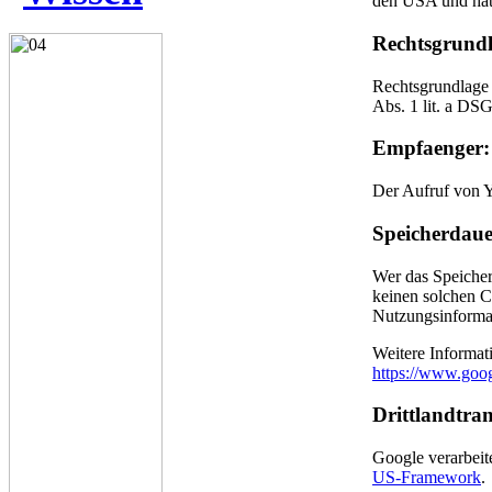
den USA und hat
Rechtsgrundl
Rechtsgrundlage 
Abs. 1 lit. a DS
Empfaenger:
Der Aufruf von Y
Speicherdaue
Wer das Speiche
keinen solchen C
Nutzungsinformat
Weitere Informat
https://www.googl
Drittlandtran
Google verarbei
US-Framework
.