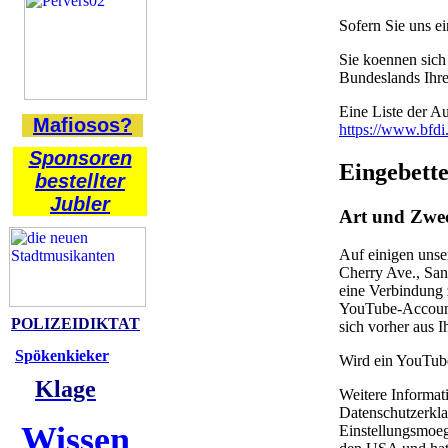
Sofern Sie uns ei
Sie koennen sich
Bundeslands Ihre
Eine Liste der Au
Mafiosos?
https://www.bfdi
Sponsoren
Eingebett
bestellter
Jubler
Art und Zwec
Auf einigen unse
Cherry Ave., Sa
eine Verbindung 
YouTube-Account 
POLIZEIDIKTAT
sich vorher aus
Spökenkieker
Wird ein YouTube
Klage
Weitere Informat
Datenschutzerkla
Wissen
Einstellungsmoeg