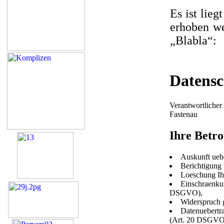
Es ist lie
erhoben we
„Blabla“:
Datensc
Verantwortliche
Fastenau
Ihre Betro
Auskunft ueb
Berichtigung
Loeschung Ih
Einschraenkun
DSGVO),
Widerspruch 
Datenuebertra
(Art. 20 DSGVO