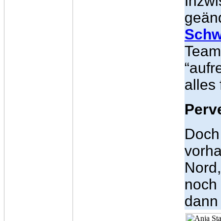
Inzwi
geän
Schw
Team-
“auf
alles
Perv
Doch
vorha
Nord,
noch
dann 