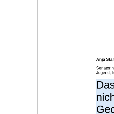
Anja St
Senator
Jugend, I
Da
nic
Geg