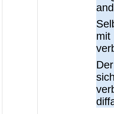
and
Sel
mit
ver
Der
si
ver
dif