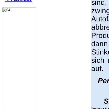
sind,
zwin
Aut
abbr
Prod
dann
Stink
sich 
auf.
Per
S