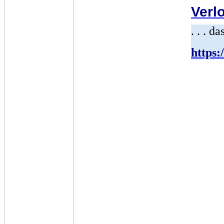
Verl
. . . 
https