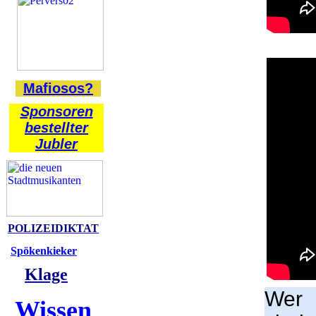
Mafiosos?
Sponsoren
bestellter
Jubler
POLIZEIDIKTAT
Spökenkieker
Klage
Wer m
Wissen