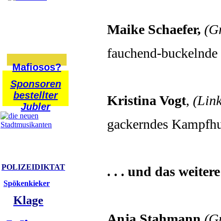
Maike Schaefer,
(G
fauchend-buckelnde 
Mafiosos?
Sponsoren
bestellter
Kristina Vogt
,
(Lin
Jubler
gackerndes Kampfhuh
POLIZEIDIKTAT
. . . und das weiter
Spökenkieker
Klage
Anja Stahmann
(G