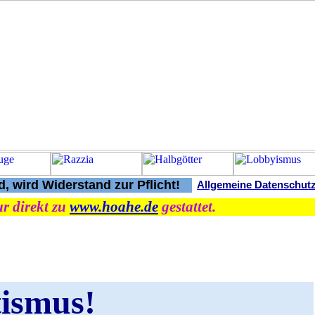
, wird Widerstand zur Pflicht!
Allgemeine Datenschut
r direkt zu
www.hoahe.de
gestattet.
tismus!