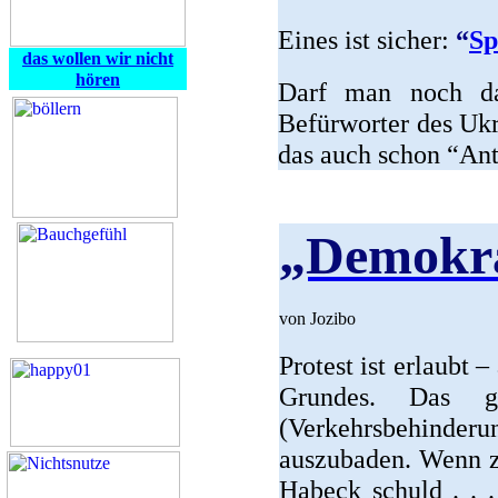
Eines ist sicher:
“
Sp
das wollen wir nicht
hören
Darf man noch da
Befürworter des Ukr
das auch schon “An
„Demokra
von Jozibo
Protest ist erlaubt 
Grundes. Das g
(Verkehrsbehinder
auszubaden. Wenn z.
Habeck schuld . . .