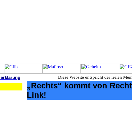
zerklärung
Diese Website entspricht der freien Mein
„Rechts“ kommt von Recht
Link!