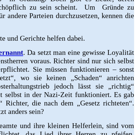
rschöpflich zu sein scheint. Um Gründe zu
für andere Parteien durchzusetzen, kennen die
te und Gerichte helfen dabei.
ernannt
. Da setzt man eine gewisse Loyalität
nstherren voraus. Richter sind nur sich selbst
pflichtet. Sie müssen funktionieren – sonst
tzt“, wo sie keinen „Schaden“ anrichten
terhaltungstrieb jedoch lässt sie „richtig“
t selbst in der Nazi-Zeit funktioniert. Es gab
 Richter, die nach dem „Gesetz richteten“.
zt anders sein?
Beamte und ihre kleinen Helferlein, sind vom
lichtet, das Lied ihrer Herren zu pfeifen.