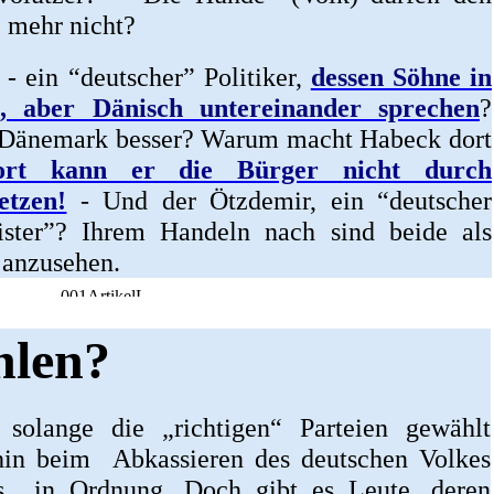
. mehr nicht?
- ein “deutscher” Politiker,
dessen Söhne in
n, aber Dänisch untereinander sprechen
?
e Dänemark besser? Warum macht Habeck dort
ort kann er die Bürger nicht durch
etzen!
- Und der Ötzdemir, ein “deutscher
ister”? Ihrem Handeln nach sind beide als
 anzusehen.
hlen?
 solange die „richtigen“ Parteien gewählt
hin beim Abkassieren des deutschen Volkes
s in Ordnung. Doch gibt es Leute, deren