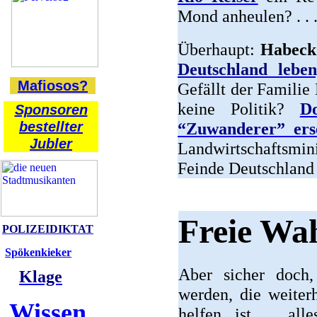
Mond anheulen? . . 
Überhaupt:
Habeck
Deutschland lebe
Mafiosos?
Gefällt der Famili
keine Politik?
D
Sponsoren
bestellter
“Zuwanderer” ers
Jubler
Landwirtschaftsmin
Feinde Deutschland
Freie Wa
POLIZEIDIKTAT
Spökenkieker
Aber sicher doch,
Klage
werden, die weiter
Wissen
helfen, ist alle