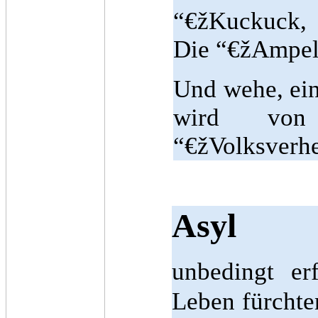
“€žKuckuck, 
Die “€žAmpel”
Und wehe, ein
wird vo
“€žVolksverhe
Asyl
unbedingt er
Leben fürchte