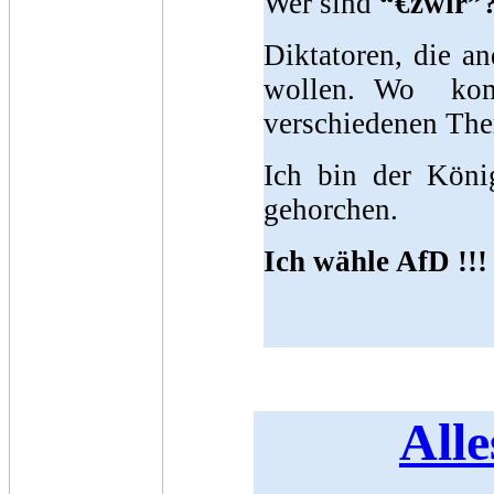
Wer sind
“€žwir”
Diktatoren, die an
wollen. Wo kom
verschiedenen The
Ich bin der König
gehorchen.
Ich wähle AfD !!!
All