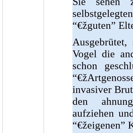
Sie sehen 
selbstgeleg
“€žguten” Elt
Ausgebrütet,
Vogel die an
schon geschl
“€žArtgenosse
invasiver Brut
den ahnung
aufziehen und
“€žeigenen” K