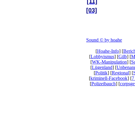
[11]
[03]
Sound © by hoahe
[
Hoahe-Info
] [
Beric
[
Lobbyismus
] [
Gilb
] [
M
[
WK-Manipulation
] [
S
[
Lügenland
] [
Unbenan
[
Politik
] [
Regional
] [
[
kriminell-Facebook
] [
7
[
Polizeibauch
] [
corpsgei