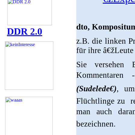
dto, Kompositu
DDR 2.0
z.B. die linken
für ihre â€žLeu
Sie versehen B
Kommentaren
(Sudelede€)
, um
Flüchtlinge zu re
man auch dar
bezeichnen.