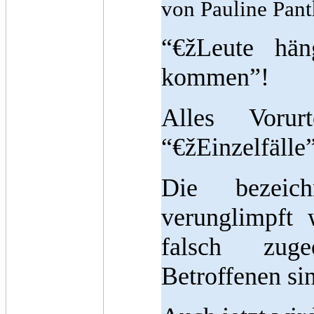
von Pauline Pant
“€žLeute hä
kommen”!
Alles Vorurt
“€žEinzelfälle”
Die bezeich
verunglimpft
falsch zuge
Betroffenen si