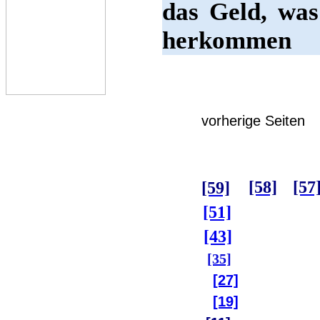
das Geld, was
herkommen
vorherige Seiten
[58]
[57
[59]
[51]
[43]
[35]
[27]
[19]