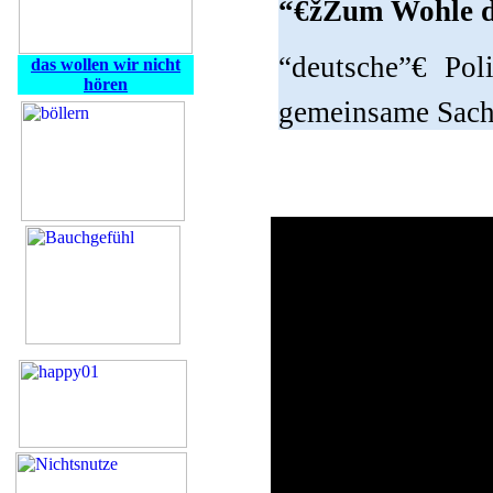
“€žZum Wohle de
“deutsche”€ Po
das wollen wir nicht
hören
gemeinsame Sac