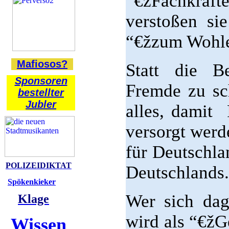
“€žFachkräft
verstoßen si
“€žzum Wohle
Mafiosos?
Statt die B
Sponsoren
Fremde zu sch
bestellter
Jubler
alles, damit
versorgt werde
für Deutschla
POLIZEIDIKTAT
Deutschlands.
Spökenkieker
Wer sich dag
Klage
wird als “€žG
Wissen