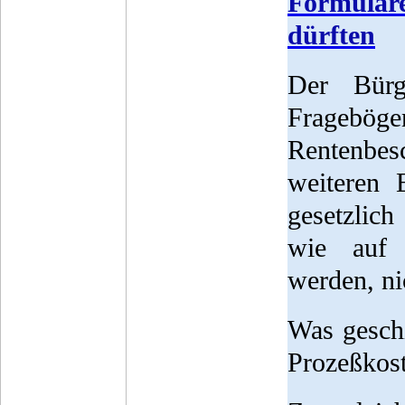
Formular
dürften
Der Bürg
Frageböge
Rentenbesc
weiteren 
gesetzlic
wie auf 
werden, ni
Was geschi
Prozeßkost