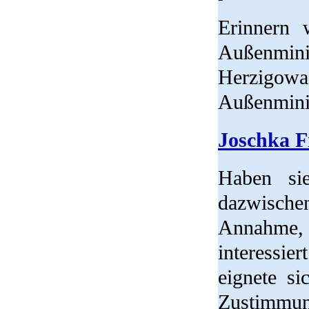
Erinnern 
Außenmini
Herzigo
Außenminis
Joschka Fi
Haben sie
dazwisch
Annahme,
interessi
eignete si
Zustimmun