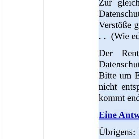
Zur gleic
Datenschu
Verstöße g
. . (Wie ed
Der Ren
Datenschu
Bitte um E
nicht ents
kommt end
Eine Antwo
Übrigens: 