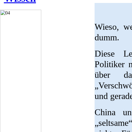
Wieso, we
dumm.
Diese Le
Politiker
über d
„Verschwö
und gerad
China un
„seltsame