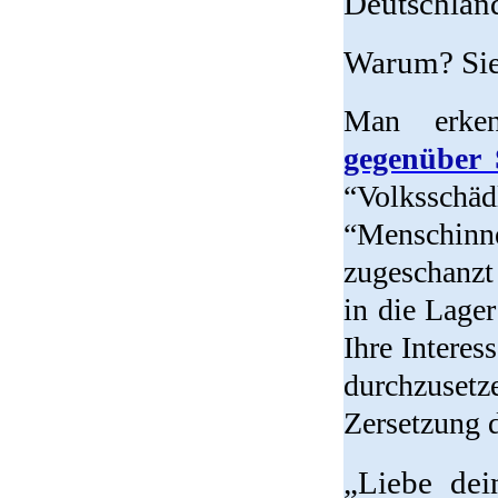
Deutschlan
Warum? Sie 
Man erke
gegenüber 
“Volksschä
“Menschin
zugeschan
in die Lage
Ihre Intere
durchzuset
Zersetzung 
„Liebe dei