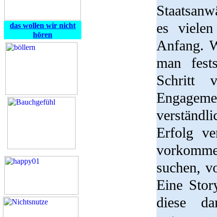
Staatsanwä
es vielen
das wollen wir nicht
hören
Anfang. W
man fest
Schritt 
Engagemen
verständl
Erfolg v
vorkomme
suchen, v
Eine Story
diese da