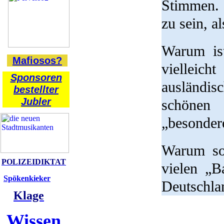
Stimmen. 
zu sein, a
Warum is
Mafiosos?
vielleic
Sponsoren
ausländis
bestellter
Jubler
schönen 
„besonder
Warum sol
POLIZEIDIKTAT
vielen „B
Spökenkieker
Deutschla
Klage
Wissen