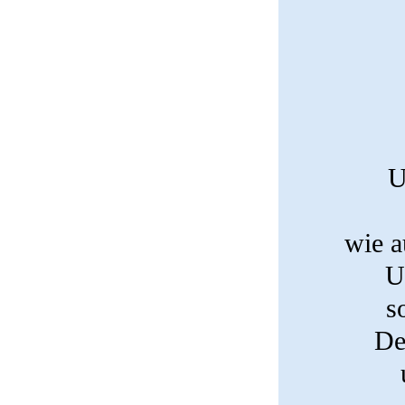
U
wie a
U
s
De