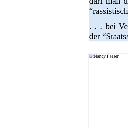
darf man d
“rassistisc
. . . bei 
der “Staats