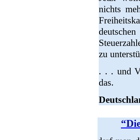
nichts meh
Freiheits
deutsche
Steuerzahl
zu unterstü
. . . und 
das.
Deutschla
“Die