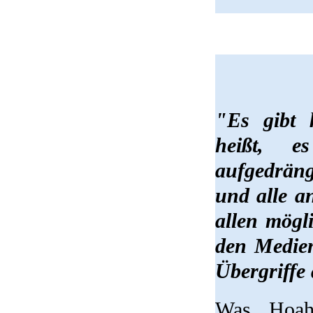
"Es gibt 
heißt, e
aufgedräng
und alle a
allen mögl
den Medien
Übergriffe
Was „Hoahe