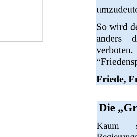
umzudeut
So wird d
anders d
verboten. 
“Friedensp
Friede, F
Die „Gr
Kaum s
Regierungs