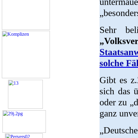
untermaue
„besonder
Sehr bel
„Volksve
Staatsan
solche Fäl
Gibt es z
sich das 
oder zu „d
ganz unve
„Deutsche