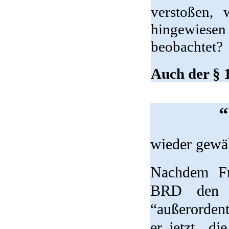
verstoßen, 
hingewies
beobachtet?
Auch der § 
“
wieder gewä
Nachdem Fra
BRD den m
“außerordent
er jetzt di