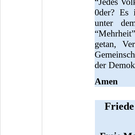
“Jedes Vol
0der? Es i
unter dem
“Mehrhei
getan, Ve
Gemeinscha
der Demokr
Amen
Friede