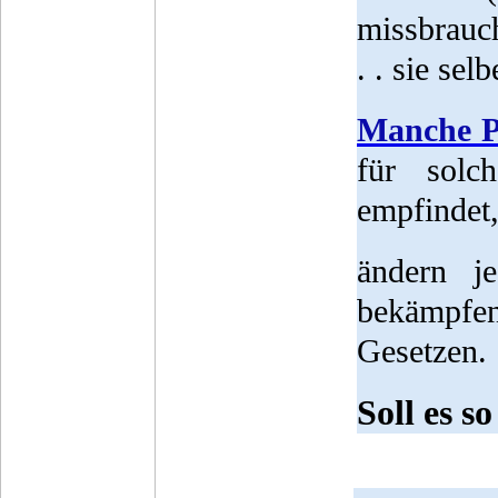
missbrauch
. . sie sel
Manche Po
für solc
empfindet,
ändern j
bekämpfe
Gesetzen.
Soll es s