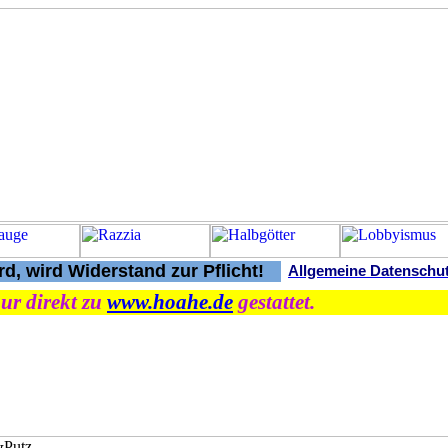
d, wird Widerstand zur Pflicht!
Allgemeine Datenschu
ur direkt zu
www.hoahe.de
gestattet.