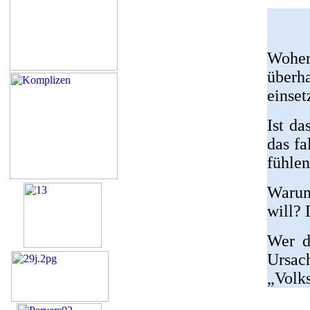
Woher
überha
einset
Ist da
das fa
fühlen
Warum
will? 
Wer d
Ursac
„Volk