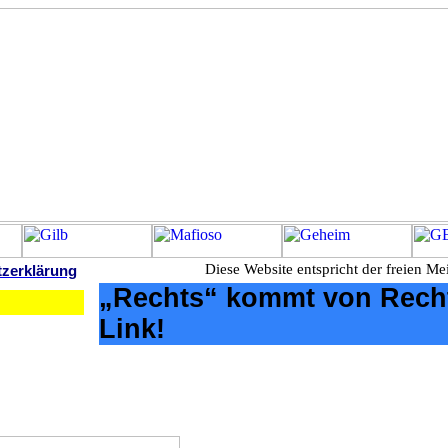
Diese Website entspricht der freien Mei
tzerklärung
„Rechts“ kommt von Rech
Link!