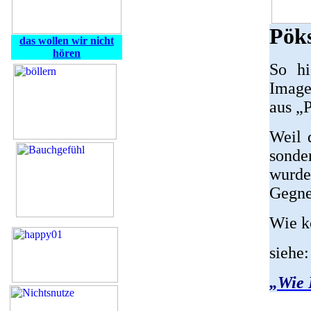
Pök
das wollen wir nicht
hören
So hi
Image
aus „P
Weil 
sonde
wurde
Gegne
Wie k
siehe:
„Wie 