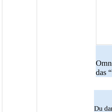
Omni
das 
Du dar