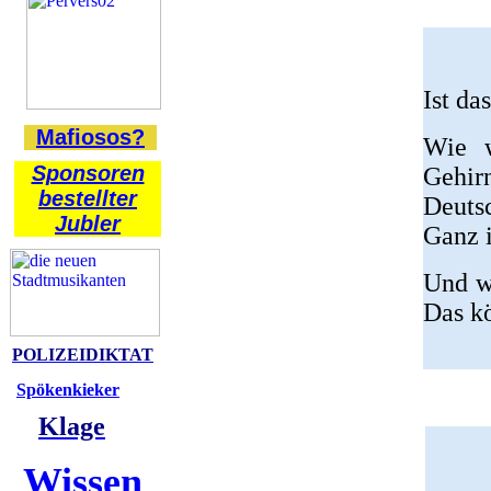
Ist da
Mafiosos?
Wie w
Sponsoren
Gehirn
bestellter
Deutsc
Jubler
Ganz i
Und we
Das k
POLIZEIDIKTAT
Spökenkieker
Klage
Wissen