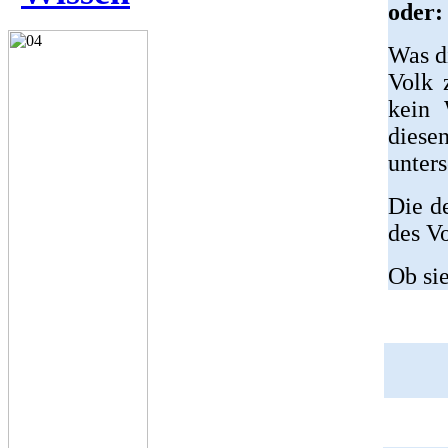
oder:
Was d
Volk 
kein 
diese
unters
Die d
des Vo
Ob sie