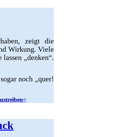
haben, zeigt die
and Wirkung. Viele
e lassen „denken“.
 sogar noch „quer!
ustreiben<
uck