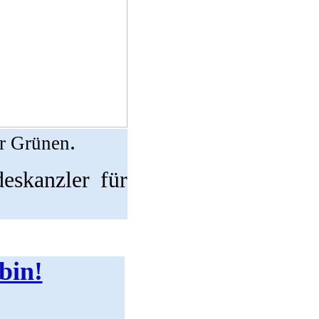
.
er Grünen
eskanzler für
 bin!