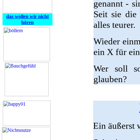
genannt - si
Seit sie di
das wollen wir nicht
hören
alles teurer.
Wieder einm
ein X für ein
Wer soll s
glauben?
Ein äußerst w