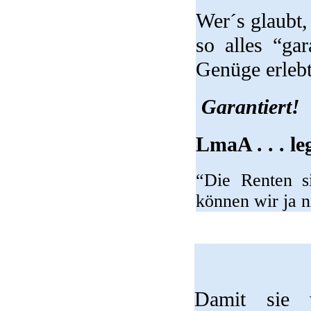
Wer´s glaubt
so alles “ga
Genüge erleb
Garantiert!
LmaA . . . le
“Die Renten si
können wir ja n
Damit sie w