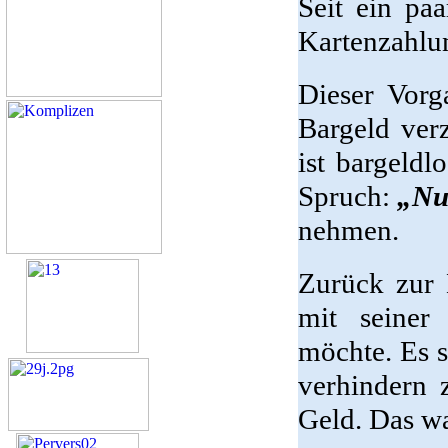
Seit ein pa
Kartenzahlu
Dieser Vorga
Bargeld ver
ist bargeldl
Spruch:
„Nu
nehmen.
Zurück zur 
mit seiner
möchte. Es s
verhindern 
Geld. Das wa