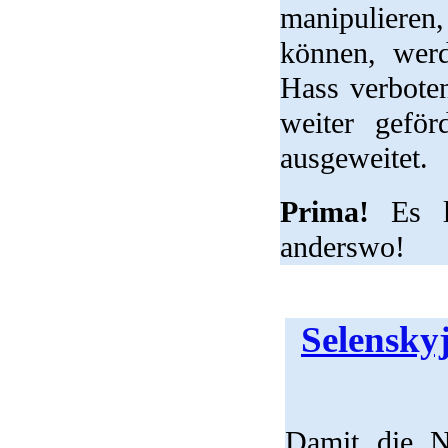
manipulieren,
können, werd
Hass verboten
weiter geför
ausgeweitet.
Prima!
Es l
anderswo!
Selenskyj
Damit die N