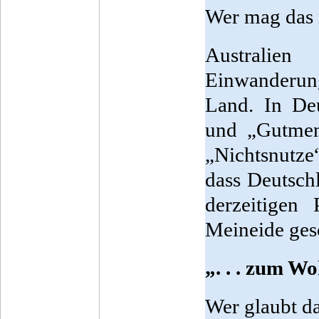
Wer mag das 
Australi
Einwanderung
Land. In Deu
und „Gutmens
„Nichtsnutze
dass Deutschl
derzeitigen 
Meineide ges
„. . . zum W
Wer glaubt d