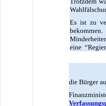
Trotzdem wäh
Wahlfälschun
Es ist zu v
bekommen.
Minderheite
eine “Regier
die Bürger a
Finanzminist
Verfassungsg