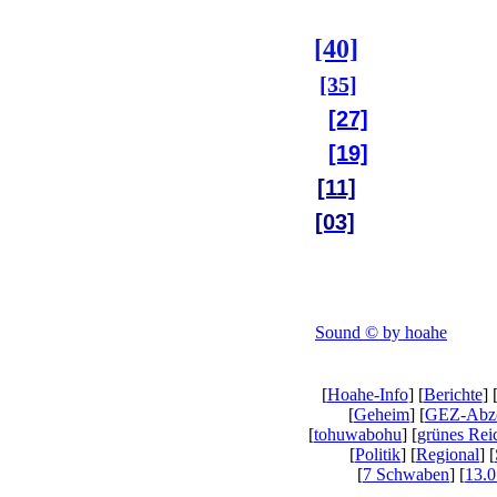
[40]
[35]
[27]
[19]
[11]
[03]
Sound © by hoahe
[
Hoahe-Info
] [
Berichte
] 
[
Geheim
] [
GEZ-Abz
[
tohuwabohu
] [
grünes Rei
[
Politik
] [
Regional
] [
[
7 Schwaben
] [
13.0