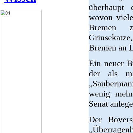
überhaupt 
wovon viele
Bremen z
Grinsekatz
Bremen an Le
Ein neuer B
der als m
„Sauberman
wenig meh
Senat anlege
Der Bovers
„Überragenh