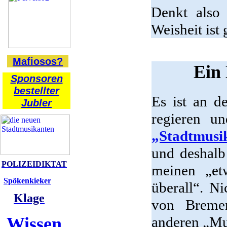
Denkt also
Weisheit ist 
Mafiosos?
Ein 
Sponsoren
bestellter
Es ist an d
Jubler
regieren un
„Stadtmusi
und deshalb
POLIZEIDIKTAT
meinen „et
Spökenkieker
überall“. Ni
Klage
von Bremen
Wissen
anderen „Mu