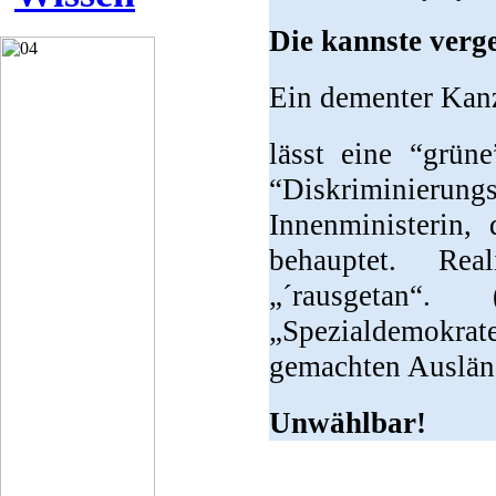
Die kannste verge
Ein dementer Kanz
lässt eine “grüne
“Diskriminierung
Innenministerin,
behauptet. Real
„´rausgetan“.
„Spezialdemokrat
gemachten Auslän
Unwählbar!