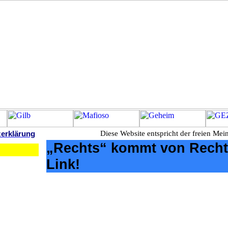
zerklärung
Diese Website entspricht der freien Mein
„Rechts“ kommt von Recht
Link!