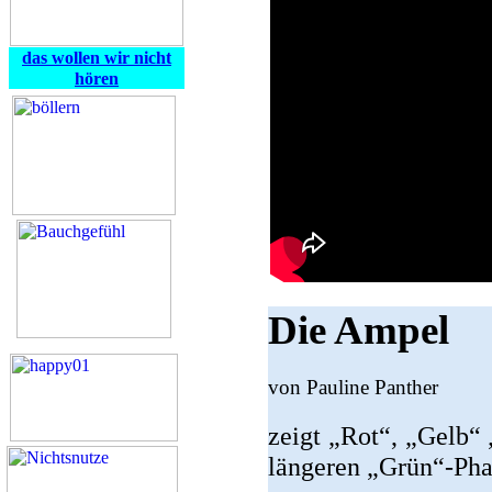
das wollen wir nicht
hören
Die Ampel
von Pauline Panther
zeigt „Rot“, „Gelb“
längeren „Grün“-Phas