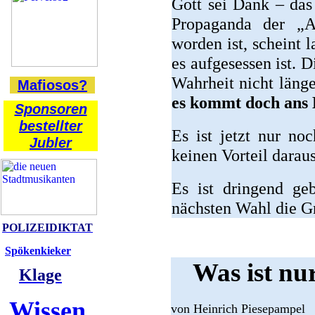
Gott sei Dank – das
Propaganda der „
worden ist, scheint 
es aufgesessen ist.
Wahrheit nicht läng
Mafiosos?
es kommt doch ans 
Sponsoren
bestellter
Es ist jetzt nur noc
Jubler
keinen Vorteil darau
Es ist dringend ge
nächsten Wahl die G
POLIZEIDIKTAT
Spökenkieker
Was ist nu
Klage
Wissen
von Heinrich Piesepampel