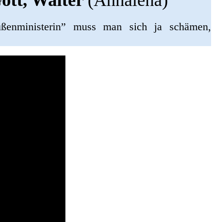
ott, Walter
(Annalena)
ußenministerin” muss man sich ja schämen,