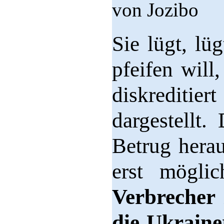
von Jozibo
Sie lügt, lü
pfeifen will
diskrediti
dargestellt.
Betrug herau
erst mögli
Verbrecher 
die Ukraine