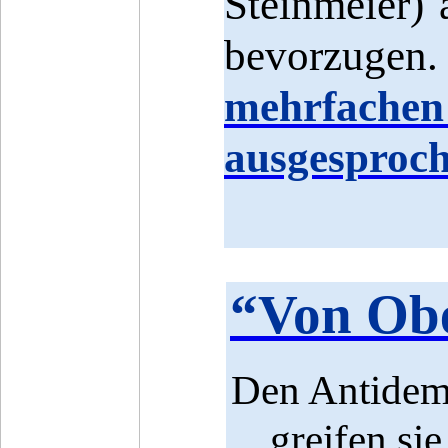
Steinmeier) 
bevorzugen
mehrfachen
ausgesproch
“Von Obe
Den Antidemo
greifen si