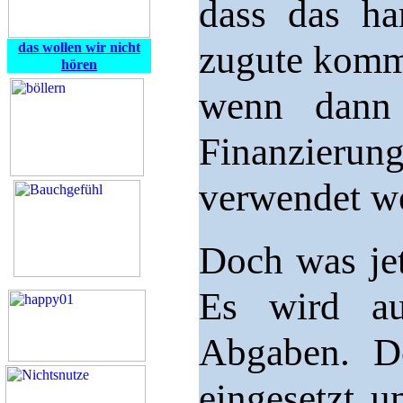
dass das ha
zugute komm
das wollen wir nicht
hören
wenn dann 
Finanzieru
verwendet w
Doch was jet
Es wird au
Abgaben. D
eingesetzt u