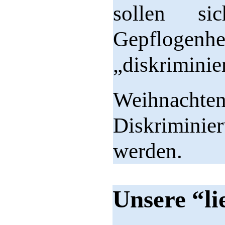
sollen si
Gepflogenh
„diskriminier
Weihnacht
Diskrimini
werden.
Unsere “li