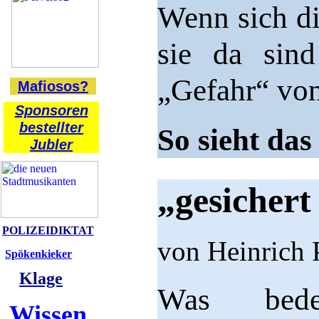
Wenn sich di
sie da sin
„Gefahr“ von
Mafiosos?
Sponsoren
bestellter
So sieht das
Jubler
„gesichert
POLIZEIDIKTAT
von Heinrich 
Spökenkieker
Klage
Was bede
Wissen