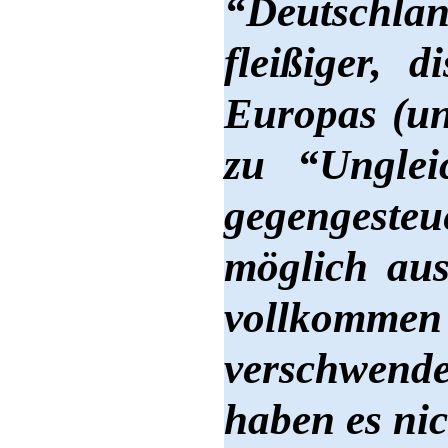
“Deutschlan
fleißiger, 
Europas (un
zu “Unglei
gegengesteu
möglich aus
vollkomme
verschwend
haben es nich