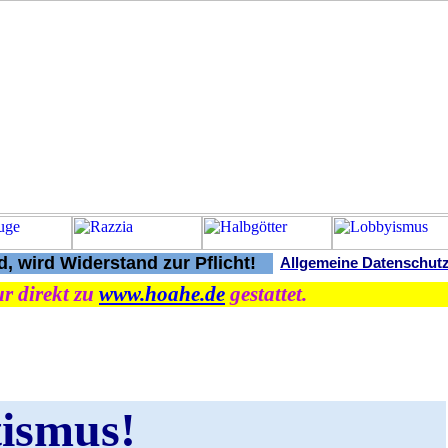
, wird Widerstand zur Pflicht!
Allgemeine Datenschut
r direkt zu
www.hoahe.de
gestattet.
tismus!