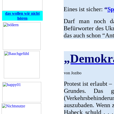
Eines ist sicher:
“
Sp
das wollen wir nicht
hören
Darf man noch da
Befürworter des Ukr
das auch schon “An
„Demokra
von Jozibo
Protest ist erlaubt 
Grundes. Das g
(Verkehrsbehinder
auszubaden. Wenn z.
Habeck schuld . . .