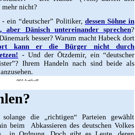
. mehr nicht?
- ein “deutscher” Politiker,
dessen Söhne in
n, aber Dänisch untereinander sprechen
?
e Dänemark besser? Warum macht Habeck dort
ort kann er die Bürger nicht durch
etzen!
- Und der Ötzdemir, ein “deutscher
ister”? Ihrem Handeln nach sind beide als
 anzusehen.
hlen?
 solange die „richtigen“ Parteien gewählt
hin beim Abkassieren des deutschen Volkes
s in Ordnung. Doch gibt es Leute, deren