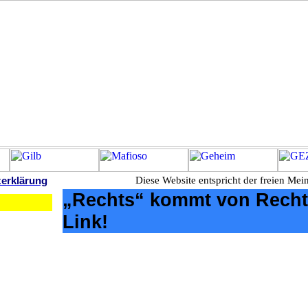
zerklärung
Diese Website entspricht der freien Mein
„Rechts“ kommt von Recht
Link!