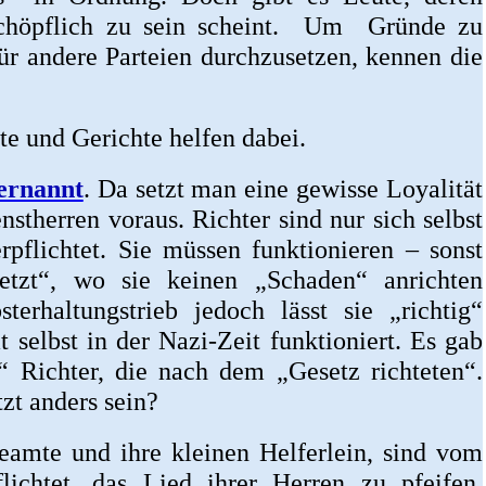
rschöpflich zu sein scheint. Um Gründe zu
für andere Parteien durchzusetzen, kennen die
te und Gerichte helfen dabei.
ernannt
. Da setzt man eine gewisse Loyalität
nstherren voraus. Richter sind nur sich selbst
pflichtet. Sie müssen funktionieren – sonst
tzt“, wo sie keinen „Schaden“ anrichten
terhaltungstrieb jedoch lässt sie „richtig“
t selbst in der Nazi-Zeit funktioniert. Es gab
 Richter, die nach dem „Gesetz richteten“.
zt anders sein?
Beamte und ihre kleinen Helferlein, sind vom
lichtet, das Lied ihrer Herren zu pfeifen.