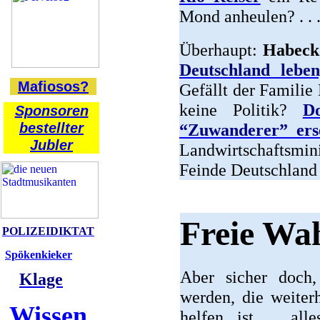
Mond anheulen? . . 
Überhaupt:
Habeck
Deutschland lebe
Mafiosos?
Gefällt der Famili
keine Politik?
D
Sponsoren
bestellter
“Zuwanderer” ers
Jubler
Landwirtschaftsmin
Feinde Deutschland
Freie Wa
POLIZEIDIKTAT
Spökenkieker
Aber sicher doch,
Klage
werden, die weiter
Wissen
helfen, ist alle