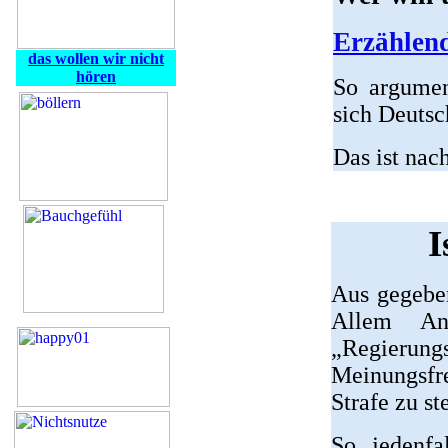
Erzählen
das wollen wir nicht
hören
So argumen
sich Deutsc
Das ist nac
I
Aus gegebe
Allem Ans
„Regierun
Meinungsfr
Strafe zu st
So jedenfa