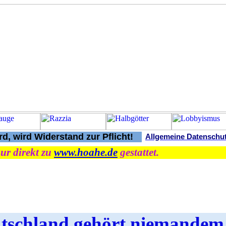
d, wird Widerstand zur Pflicht!
Allgemeine Datenschu
ur direkt zu
www.hoahe.de
gestattet.
tschland gehört niemandem