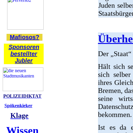
Juden selbe
Staatsbürger
Überheb
Mafiosos?
Sponsoren
Der „Staat“
bestellter
Jubler
Hält sich s
sich selber
ihres Gleic
Bremen, das
POLIZEIDIKTAT
seine wirt
Datenschutz
Spökenkieker
bekommen.
Klage
Ist es da 
Wissen