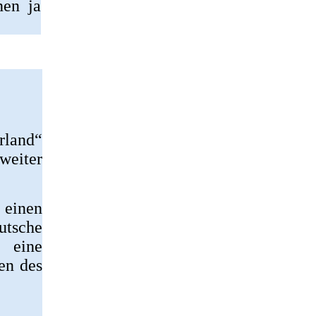
nen ja
erland“
weiter
 einen
utsche
 eine
en des