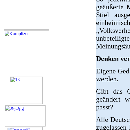
geäußerte 
Stiel ausg
einheim
„Volksver
unbeteilig
Meinungsäuß
Denken ver
Eigene Geda
werden.
Gibt das 
geändert w
passt?
Alle Deutsc
zugelassen 