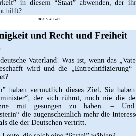
arkeit” in diesem “Staat” abwenden, der ih
t hilft?
nigkeit und Recht und Freiheit
r
s deutsche Vaterland! Was ist, wenn das „Vat
eschafft wird und die „Entrechtifizierung“ 
et?
” haben vermutlich dieses Ziel. Sie haben
sminister“, der sich rühmt, noch nie die de
ymne mit gesungen zu haben. – Und
terin“ die augenscheinlich mehr die Interess
als die der Deutschen vertritt.
 Leute, die solch eine “Partei” wählen?