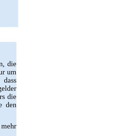
n, die
nur um
, dass
gelder
rs die
e den
 mehr