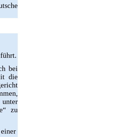
utsche
führt.
ch bei
it die
ericht
ommen,
 unter
fe“ zu
 einer