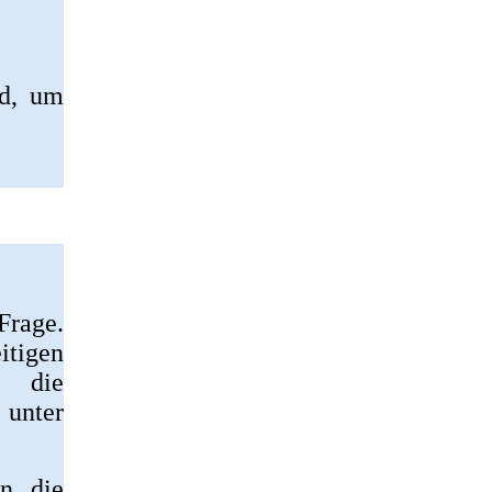
nd, um
Frage.
tigen
, die
 unter
en die