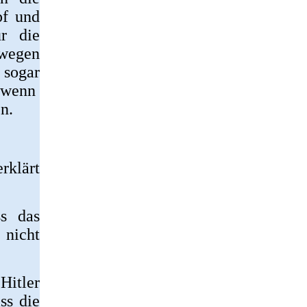
pf und
ür die
egen
sogar
, wenn
n.
rklärt
s das
 nicht
Hitler
ss die