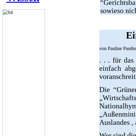
“Gerichtsb
sowieso nich
Ei
von Pauline Panthe
. . . für da
einfach abg
voranschreit
Die “Grünen
„Wirtschaft
Nationalh
„Außenminis
Auslandes , 
Wer sind die