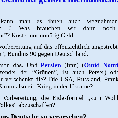
 kann man es ihnen auch wegnehme
ken ? Was brauchen wir dann noch
r”? Kostet nur unnötig Geld.
 Vorbereitung auf das offensichtlich angestrebt
n“, Bündnis 90 gegen Deutschland.
 man das. Und
Persien
(Iran) (
Omid Nour
itzender der “Grünen”, ist auch Perser) od
r verschenkt die? Die USA, Russland, Frank
rum also ein Krieg in der Ukraine?
e Vorbereitung, die Eidesformel „zum Woh
olkes“ abzuschaffen?
uns Deutsche so verarschen?