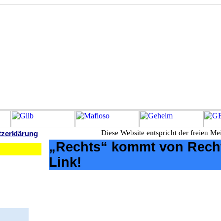
Diese Website entspricht der freien Mei
tzerklärung
„Rechts“ kommt von Rech
Link!
.