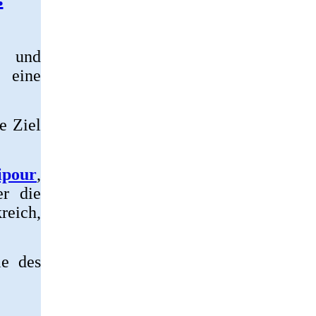
n und
 eine
e Ziel
ipour
,
er die
reich,
le des