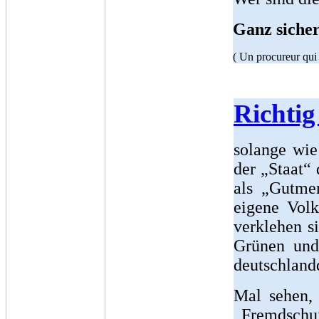
Ganz sicher
( Un procureur qui 
Richtig
solange wie
der „Staat“
als „Gutmen
eigene Volk
verklehen s
Grünen und
deutschland
M
al sehen,
„Fremdschuf