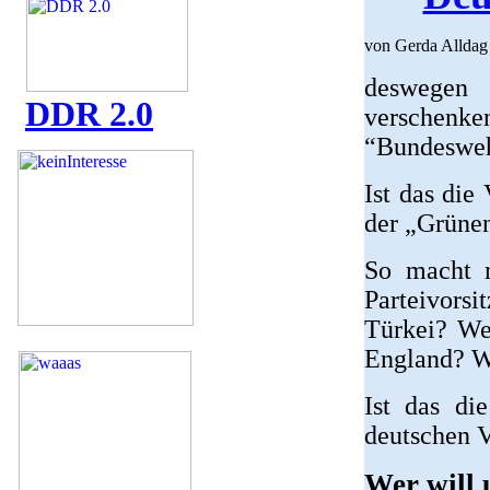
von Gerda Alldag
deswegen
DDR 2.0
verschen
“Bundesweh
Ist das die
der „Grüne
So macht
Parteivors
Türkei? We
England? Wa
Ist das di
deutschen V
Wer will 