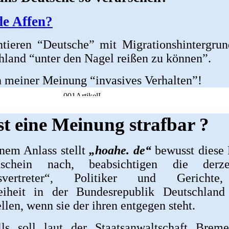
de Affen?
tieren “Deutsche” mit Migrationshintergru
hland “unter den Nagel reißen zu können”.
h meiner Meinung “invasives Verhalten”!
st eine Meinung strafbar ?
nem Anlass stellt
„hoahe. de“
bewusst diese 
chein nach, beabsichtigen die derzei
gsvertreter“, Politiker und Gerichte
eiheit in der Bundesrepublik Deutschland
ellen, wenn sie der ihren entgegen steht.
lls soll laut der Staatsanwaltschaft Brem