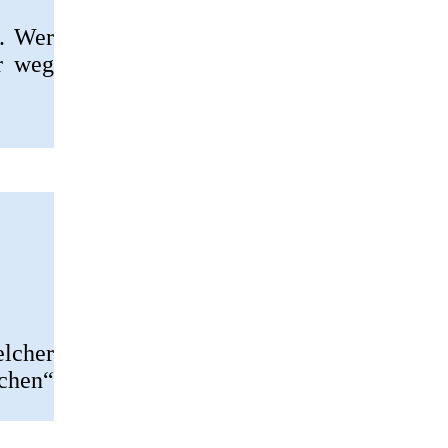
n. Wer
r weg
elcher
schen“