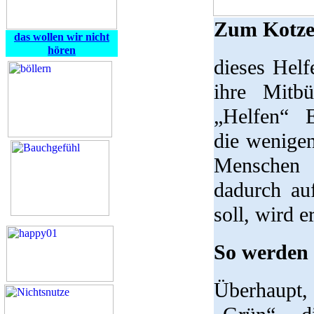
Zum Kotze
das wollen wir nicht
hören
dieses Hel
ihre Mitb
„Helfen“ E
die wenige
Menschen 
dadurch au
soll, wird e
So werden 
Überhaupt,