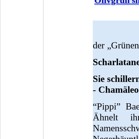
Olivgrün si
der „Grünen“
Scharlatan
Sie schille
- Chamäleo
“Pippi” Ba
Ähnelt i
Namenssc