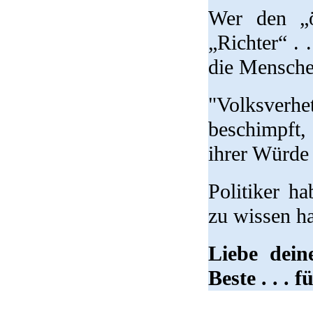
Wer den „öf
„Richter“ . 
die Mensche
"Volksverh
beschimpft,
ihrer Würde 
Politiker h
zu wissen ha
Liebe dein
Beste . . . f