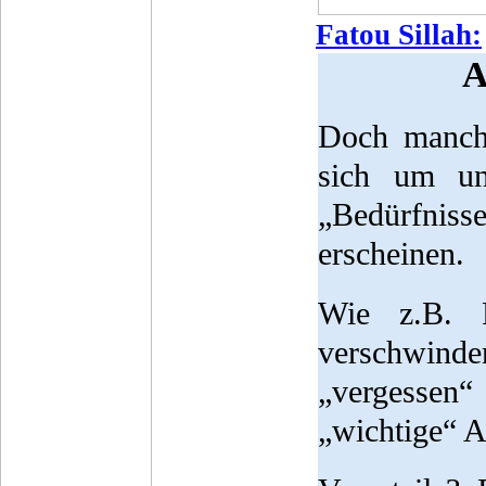
Fatou Sillah:
A
Doch manche
sich um un
„Bedürfniss
erscheinen.
Wie z.B. F
verschwind
„vergessen
„wichtige“ 