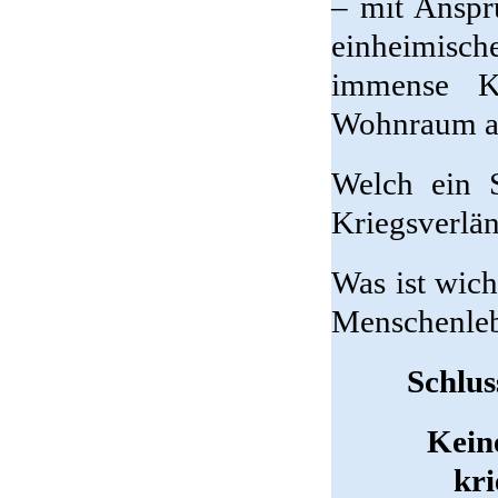
– mit Anspru
einheimis
immense Ko
Wohnraum au
Welch ein S
Kriegsverlä
Was ist wich
Menschenle
Schlus
Kein
kr