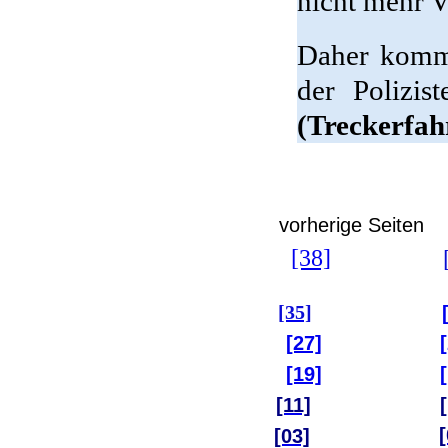
nicht mehr 
Daher kommt
der Polizi
(Treckerfah
vorherige Seiten
[38]
[35]
[27]
[19]
[11]
[
[03]