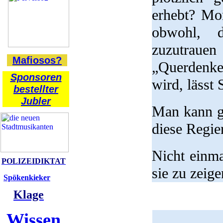
erhebt? Mo
obwohl, 
zuzutraue
Mafiosos?
„Querdenk
Sponsoren
wird, lässt
bestellter
Jubler
Man kann ga
diese Regie
Nicht einm
POLIZEIDIKTAT
sie zu zeige
Spökenkieker
Klage
Wissen