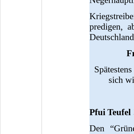
Negerhäuptl
Kriegstreib
predigen, 
Deutschland 
F
Spätestens 
sich wi
Pfui Teufel !
Den “Grüne