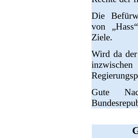
Die Befürwo
von „Hass“)
Ziele.
Wird da der
inzwische
Regierungsp
Gute Nac
Bundesrepubl
G