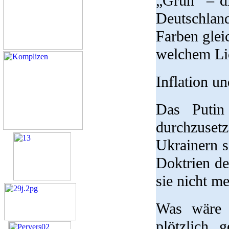
„Grün“ – di
Deutschlan
Farben glei
welchem Lic
Inflation u
Das Putin
durchzuset
Ukrainern s
Doktrien de
sie nicht meh
Was wäre 
plötzlich 