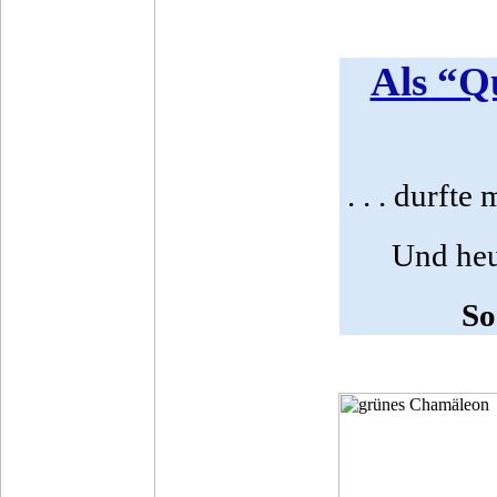
Als “Q
. . . durft
Und heu
So