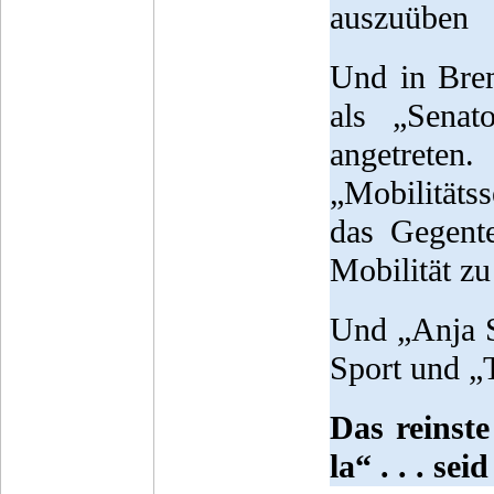
auszuüben
Und in Brem
als „Sena
angetreten
„Mobilitäts
das Gegente
Mobilität zu
Und „Anja S
Sport und „T
Das reinste 
la“ . . . se