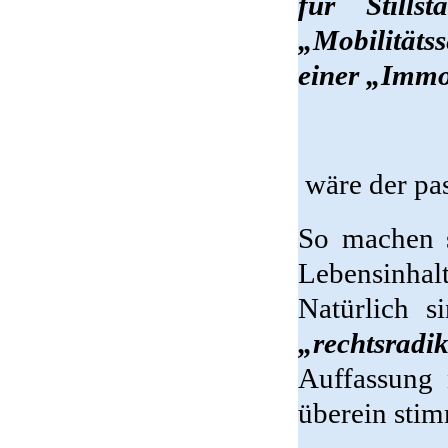
für Stillst
„Mobilitäts
einer „Immob
wäre der pa
So machen s
Lebensinhal
Natürlich 
„rechtsrad
Auffassung 
überein sti