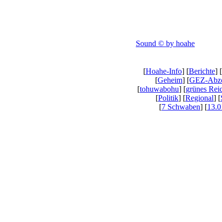
Sound © by hoahe
[
Hoahe-Info
] [
Berichte
] [
[
Geheim
] [
GEZ-Abz
[
tohuwabohu
] [
grünes Rei
[
Politik
] [
Regional
] [
[
7 Schwaben
] [
13.0