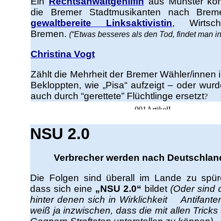
Ein
Rechtsanwaltgehilfin
aus Münster kom
die Bremer Stadtmusikanten nach Brem
gewaltbereite Linksaktivistin
, Wirtsch
Bremen.
(“Etwas besseres als den Tod, findet man i
Christina Vogt
Zählt die Mehrheit der Bremer Wähler/innen
Bekloppten, wie „Pisa“ aufzeigt – oder wur
auch durch “gerettete” Flüchtlinge ersetzt
?
NSU 2.0
Verbrecher werden nach Deutschland
Die Folgen sind überall im Lande zu spü
dass sich eine
„NSU 2.0“
bildet
(Oder sind 
hinter denen sich in Wirklichkeit Antifant
weiß ja inzwischen, dass die mit allen Tricks