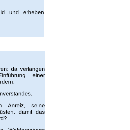
neid und erheben
en: da verlangen
Einführung einer
rdern.
nverstandes.
 Anreiz, seine
rüsten, damit das
rd?