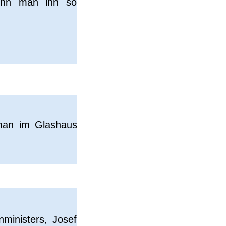
enn man ihn so
man im Glashaus
inisters, Josef