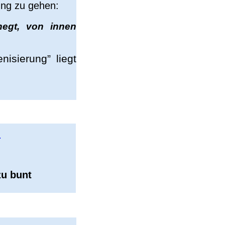
ung zu gehen:
egt, von innen
isierung” liegt
?
zu bunt