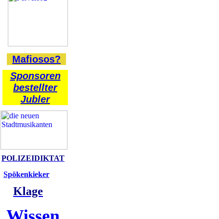
Mafiosos?
Sponsoren
bestellter
Jubler
POLIZEIDIKTAT
Spökenkieker
Klage
Wissen