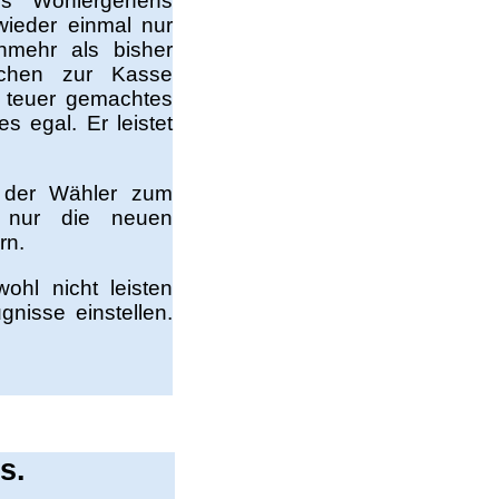
es Wohlergehens
ieder einmal nur
chmehr als bisher
schen zur Kasse
 teuer gemachtes
s egal. Er leistet
ll der Wähler zum
n nur die neuen
rn.
ohl nicht leisten
gnisse einstellen.
s.