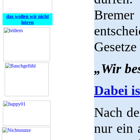
Bremer 
das wollen wir nicht
hören
entsche
Gesetze 
„Wir be
Dabei is
Nach dem
nur ein 