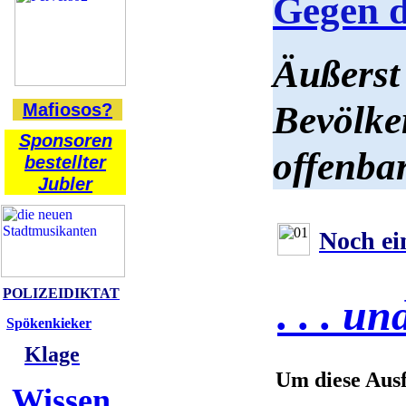
Gegen d
Äußerst
Bevölke
Mafiosos?
Sponsoren
offenba
bestellter
Jubler
Noch ei
POLIZEIDIKTAT
. . . u
Spökenkieker
Klage
Um diese Ausf
Wissen