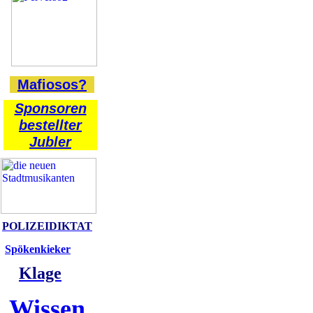
Mafiosos?
Sponsoren
bestellter
Jubler
POLIZEIDIKTAT
Spökenkieker
Klage
Wissen