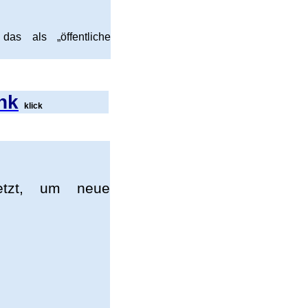
das als „öffentliche
ank
klick
setzt, um neue