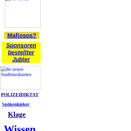
Mafiosos?
Sponsoren
bestellter
Jubler
POLIZEIDIKTAT
Spökenkieker
Klage
Wissen