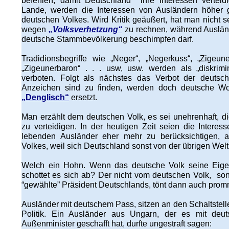
befehlen, damit Deutschland ihre Interessen verteid
Lande, werden die Interessen von Ausländern höher g
deutschen Volkes. Wird Kritik geäußert, hat man nicht s
wegen
„Volksverhetzung“
zu rechnen, während Auslän
deutsche Stammbevölkerung beschimpfen darf.
Tradidionsbegriffe wie „Neger“, „Negerkuss“, „Zigeuner
„Zigeunerbaron“ . . . usw, usw. werden als „diskrim
verboten. Folgt als nächstes das Verbot der deuts
Anzeichen sind zu finden, werden doch deutsche W
„Denglisch“
ersetzt.
Man erzählt dem deutschen Volk, es sei unehrenhaft, 
zu verteidigen. In der heutigen Zeit seien die Interes
lebenden Ausländer eher mehr zu berücksichtigen, 
Volkes, weil sich Deutschland sonst von der übrigen Welt
Welch ein Hohn. Wenn das deutsche Volk seine Eigenst
schottet es sich ab? Der nicht vom deutschen Volk, so
“gewählte” Präsident Deutschlands, tönt dann auch promm
Ausländer mit deutschem Pass, sitzen an den Schaltstell
Politik. Ein Ausländer aus Ungarn, der es mit de
Außenminister geschafft hat, durfte ungestraft sagen: