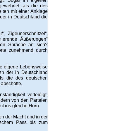
igt. Sogar im eigenen
ewehrtet, als die des
elten mit einer Anklage
der in Deutschland die
“, Zigeunerschnitzel“,
inierende Äußerungen“
chen Sprache an sich?
orte zunehmend durch
die eigene Lebensweise
sen der in Deutschland
als die des deutschen
 abschotte.
ändigkeit verteidigt,
ndern von den Parteien
t ins gleiche Horn.
en der Macht und in der
utschem Pass bis zum