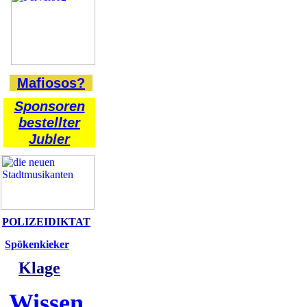
Mafiosos?
Sponsoren
bestellter
Jubler
POLIZEIDIKTAT
Spökenkieker
Klage
Wissen