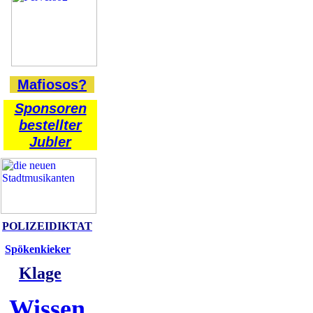
Mafiosos?
Sponsoren
bestellter
Jubler
POLIZEIDIKTAT
Spökenkieker
Klage
Wissen