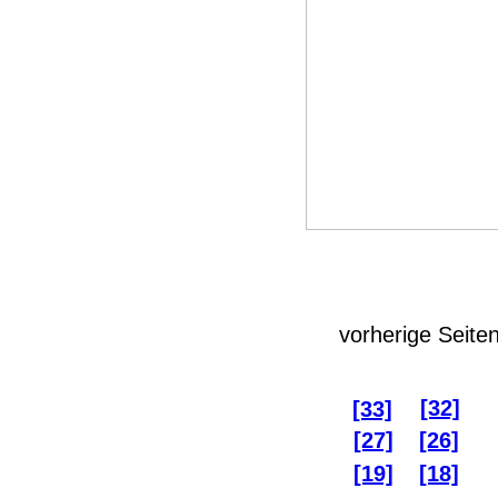
vorherige Seite
[32]
[33]
[27]
[26]
[19]
[18]