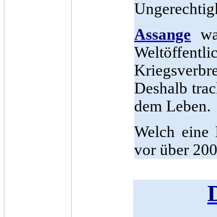
Ungerechtigk
Assange
war
Weltöffe
Kriegsverb
Deshalb tra
dem Leben.
Welch eine 
vor über 200