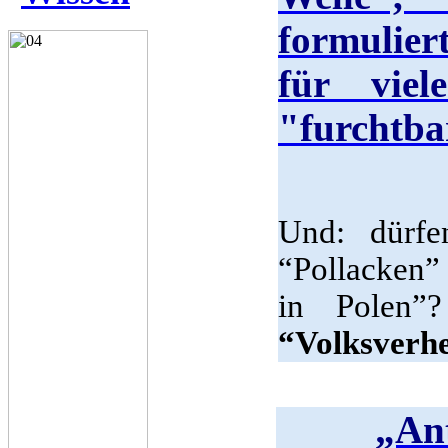
formulier
für viel
"furchtba
Und: dürfe
“Pollacken”
in Polen”
“Volksverh
„Ant