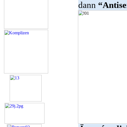
dann
“Antis