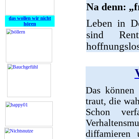
Na denn: „fr
das wollen wir nicht
Leben in De
hören
sind Rent
hoffnungslos
Das können 
traut, die wa
Schon verf
Verhaltens
diffamieren