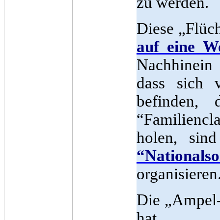
zu werden.
Diese „Flüch
auf eine W
Nachhinein 
dass sich v
befinden,
“Familienc
holen, sin
“Nationa
organisieren
Die „Ampel-R
hat.