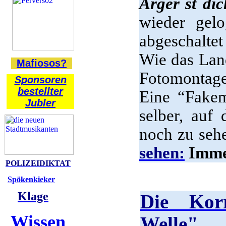
Ärger´st di
wieder gel
abgeschalte
Wie das Land
Mafiosos?
Fotomontag
Sponsoren
bestellter
Eine “Fakem
Jubler
selber, auf
noch zu sehe
sehen:
Imme
POLIZEIDIKTAT
Spökenkieker
Klage
Die Korr
Wissen
Welle", 