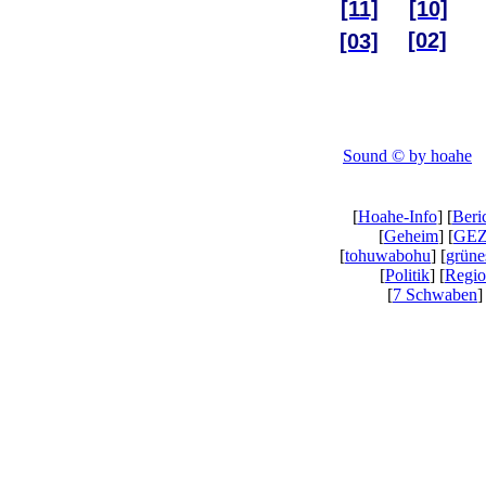
[11]
[10]
[02]
[03]
Sound © by hoahe
[
Hoahe-Info
] [
Beri
[
Geheim
] [
GEZ
[
tohuwabohu
] [
grüne
[
Politik
] [
Regio
[
7 Schwaben
]