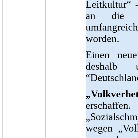
Leitkultur“
an die Ma
umfangreic
worden.
Einen neue
deshalb 
“Deutschland
„Volkverhe
erschaffen.
„Sozialschm
wegen „Volk