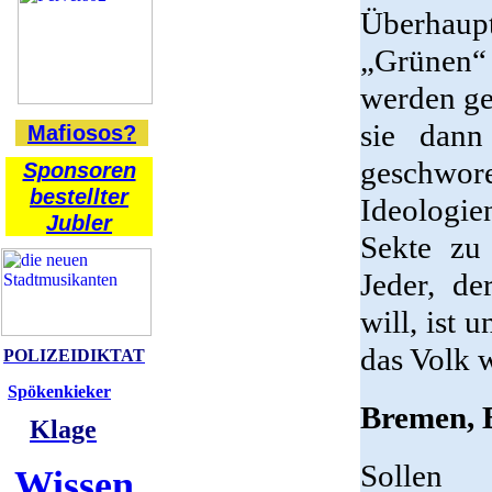
Überhaup
„Grünen“ 
werden ge
sie dann
Mafiosos?
geschwor
Sponsoren
bestellter
Ideologie
Jubler
Sekte zu 
Jeder, de
will, ist 
das Volk w
POLIZEIDIKTAT
Spökenkieker
Bremen, 
Klage
Sollen
Wissen