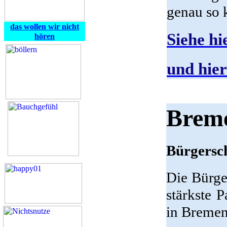
genau so k
das wollen wir nicht
Siehe hi
hören
und hier
Brem
Bürgersc
Die Bürge
stärkste 
in Breme