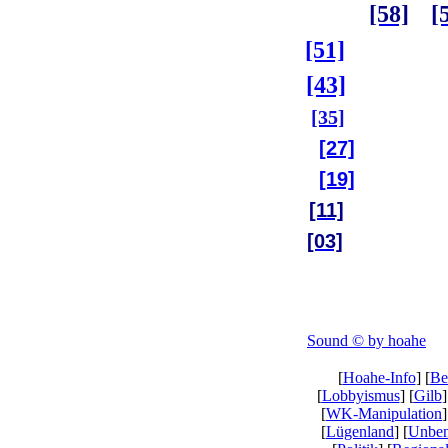
[58]
[
[51]
[43]
[35]
[27]
[19]
[11]
[03]
Sound © by hoahe
[
Hoahe-Info
] [
Be
[
Lobbyismus
] [
Gilb
]
[
WK-Manipulation
]
[
Lügenland
] [
Unben