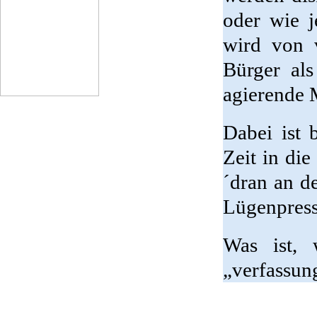
oder wie j
wird von v
Bürger al
agierende 
Dabei ist 
Zeit in di
´dran an d
Lügenpress
Was ist, 
„verfassun