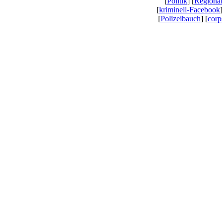
[
Politik
] [
Regiona
[
kriminell-Facebook
[
Polizeibauch
] [
corp