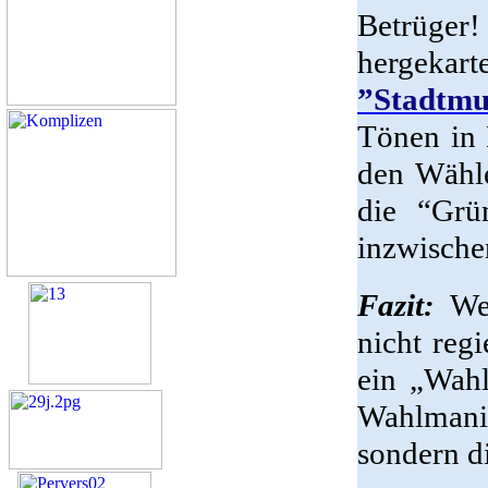
Betrüger
hergekart
”Stadtmu
Tönen in
den Wähle
die “Grü
inzwische
Fazit:
Wer
nicht reg
ein „Wahl
Wahlmani
sondern d