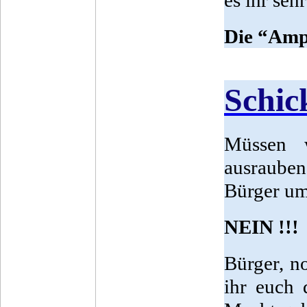
es ihr seh
Die “Ampe
Schic
Müssen w
ausrauben
Bürger um
NEIN !!!
Bürger, n
ihr euch 