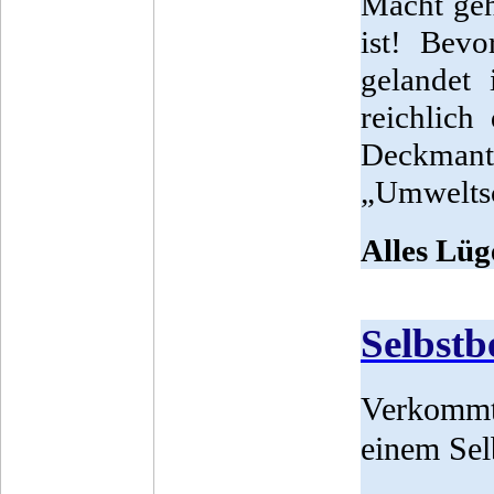
Macht geh
ist! Bev
gelandet 
reichlich
Deckman
„Umweltsc
Alles Lüg
Selbstb
Verkommt
einem Sel