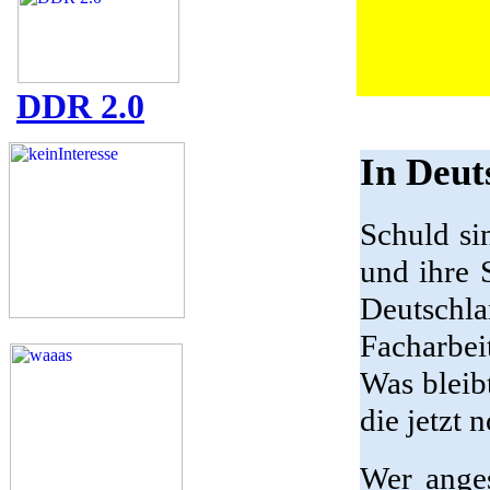
DDR 2.0
In Deut
Schuld si
und ihre 
Deutschl
Facharbei
Was bleibt
die jetzt 
Wer anges