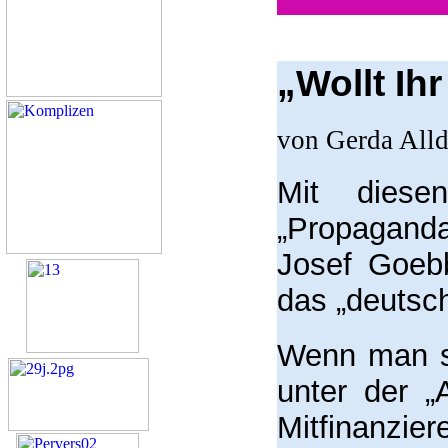
„Wollt Ih
von Gerda All
Mit diese
„Propagand
Josef Goeb
das „deutsch
Wenn man si
unter der „
Mitfinanzi