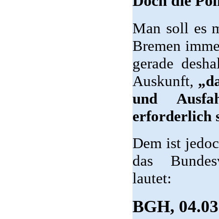
Doch die Poli
Man soll es m
Bremen immer 
gerade deshal
Auskunft,
„d
und Ausfah
erforderlich 
Dem ist jedoc
das Bundesv
lautet:
BGH, 04.03.