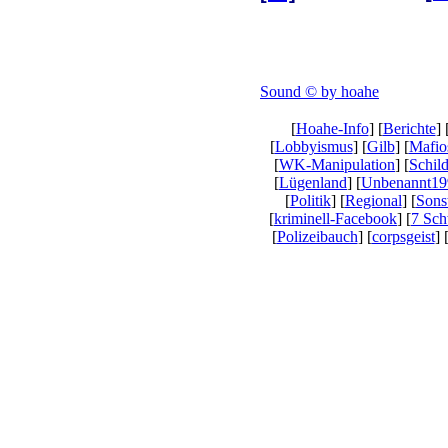
Sound © by hoahe
[
Hoahe-Info
] [
Berichte
] 
[
Lobbyismus
] [
Gilb
] [
Mafio
[
WK-Manipulation
] [
Schil
[
Lügenland
] [
Unbenannt19
[
Politik
] [
Regional
] [
Sons
[
kriminell-Facebook
] [
7 Sc
[
Polizeibauch
] [
corpsgeist
] 