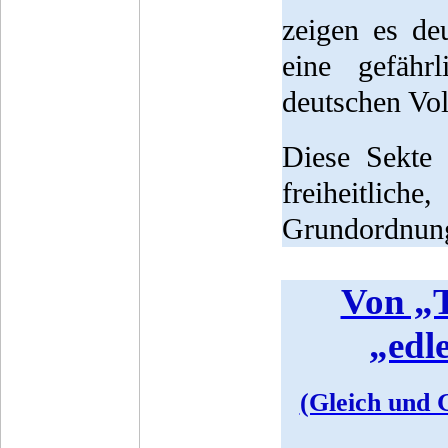
zeigen es de
eine gefähr
deutschen Volk
Diese Sekte 
freiheitlich
Grundordnung
Von „T
„edl
(Gleich und G