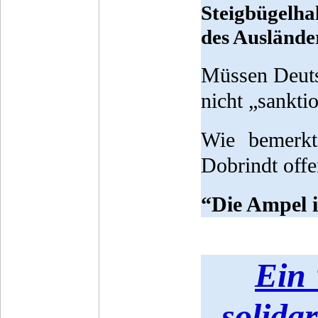
Steigbügelha
des Auslände
Müssen Deuts
nicht „sankti
Wie bemerkte
Dobrindt offe
“Die Ampel i
Ein 
solida