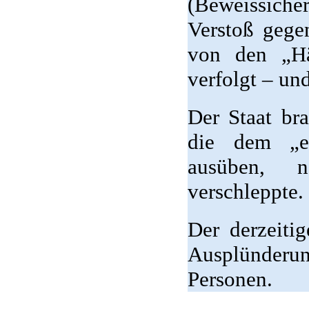
(Beweissiche
Verstoß geg
von den „Hä
verfolgt – und
Der Staat br
die dem „eh
ausüben, 
verschleppte.
Der derzeiti
Ausplünderu
Personen.