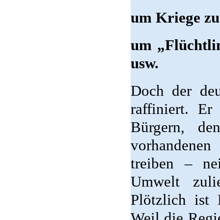
um Kriege zu 
um „Flüchtlin
usw.
Doch der deu
raffiniert. E
Bürgern, de
vorhandenen
treiben – ne
Umwelt zuli
Plötzlich ist
Weil die Reg