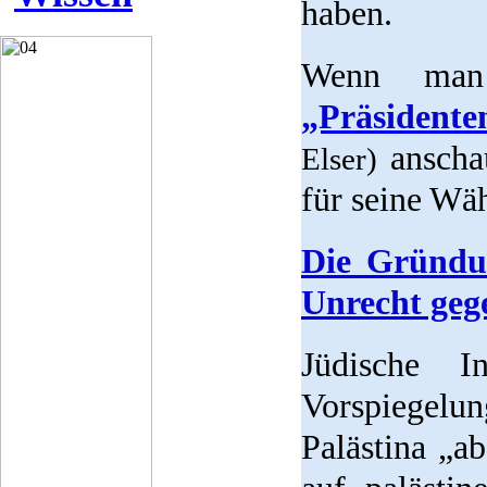
haben.
Wenn ma
„Präsidente
anscha
Elser)
für seine Wäh
Die Gründun
Unrecht geg
Jüdische 
Vorspiegelun
Palästina „a