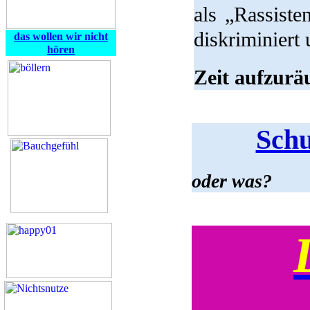
als „Rassiste
diskriminiert
das wollen wir nicht
hören
Zeit aufzurä
Schu
oder was?