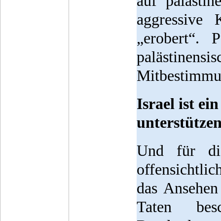
auf palästi
aggressive 
„erobert“. 
palästinensi
Mitbestimmun
Israel ist e
unterstützen
Und für di
offensichtli
das Ansehen
Taten be