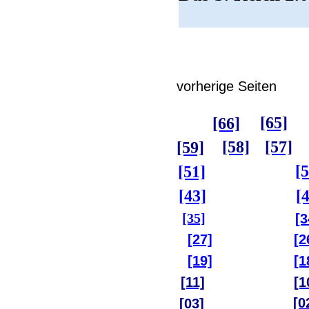
vorherige Seiten
[65]
[66]
[58]
[57]
[59]
[5
[51]
[43]
[
[35]
[3
[27]
[2
[19]
[1
[11]
[1
[0
[03]