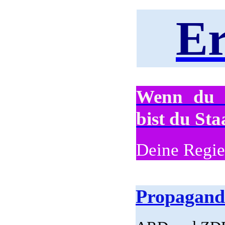
Er
Wenn du u
bist du Sta
Deine Regi
Propagand