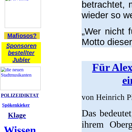
betrachtet,
wieder so wei
„Wer nicht 
Mafiosos?
Motto dieser
Sponsoren
bestellter
Jubler
Für Alex
e
POLIZEIDIKTAT
von Heinrich P
Spökenkieker
Das bedeutet
Klage
ihrem Oberg
Wissen