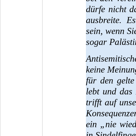
dürfe nicht d
ausbreite. E
sein, wenn Si
sogar Palästi
Antisemitisc
keine Meinung
für den gelt
lebt und das 
trifft auf uns
Konsequenzen
ein „nie wied
in Sindelfing