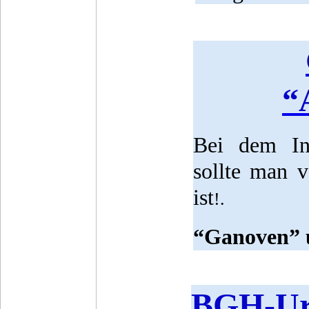
“
Bei dem Ins
sollte man 
ist
!.
“Ganoven” u
BGH-Urt