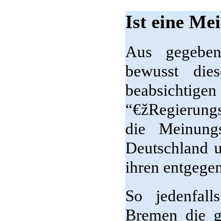
Ist eine Me
Aus gegeben
bewusst die
beabsich
“€žRegierungs
die Meinung
Deutschland u
ihren entgegen
So jedenfall
Bremen die g