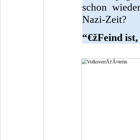
schon wiede
Nazi-Zeit?
“€žFeind ist