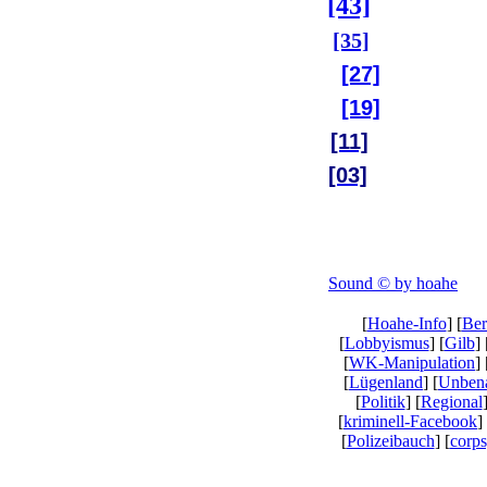
[43]
[35]
[27]
[19]
[11]
[03]
Sound © by hoahe
[
Hoahe-Info
] [
Ber
[
Lobbyismus
] [
Gilb
] 
[
WK-Manipulation
] 
[
Lügenland
] [
Unben
[
Politik
] [
Regional
[
kriminell-Facebook
]
[
Polizeibauch
] [
corps