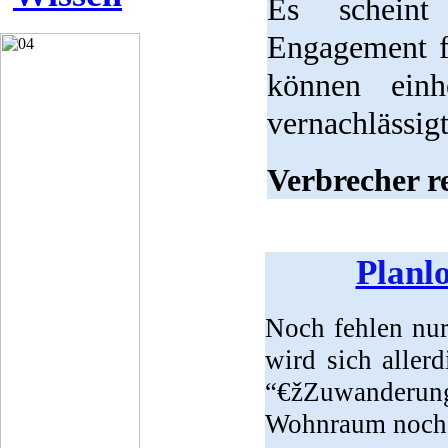
Es scheint
Engagement f
können ein
vernachlässig
Verbrecher r
Planlo
Noch fehlen nu
wird sich aller
“€žZuwanderun
Wohnraum noch 