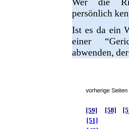
Wer die Ric
persönlich ken
Ist es da ein
einer “Geric
abwenden, der 
vorherige Seiten
[58]
[5
[59]
[51]