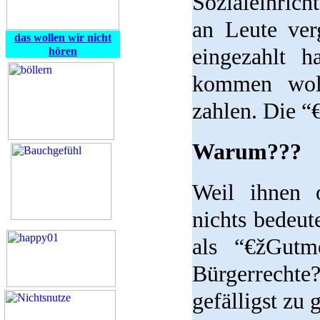
Sozialeinric
an Leute ver
das wollen wir nicht
eingezahlt 
hören
kommen woll
zahlen. Die “
Warum???
Weil ihnen 
nichts bedeu
als “€žGut
Bürgerrecht
gefälligst zu