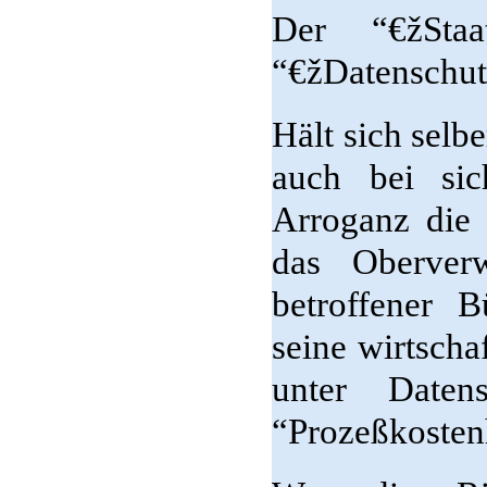
Der “€žSta
“€žDatenschut
Hält sich selbe
auch bei sic
Arroganz die 
das Oberverw
betroffener
seine wirtscha
unter Daten
“Prozeßkoste