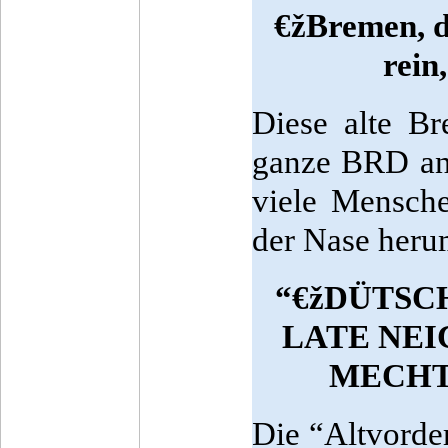
€žBremen, d
rein
Diese alte Br
ganze BRD an
viele Mensche
der Nase heru
“€žDÜTSC
LATE NEI
MECHTI
Die “Altvorde