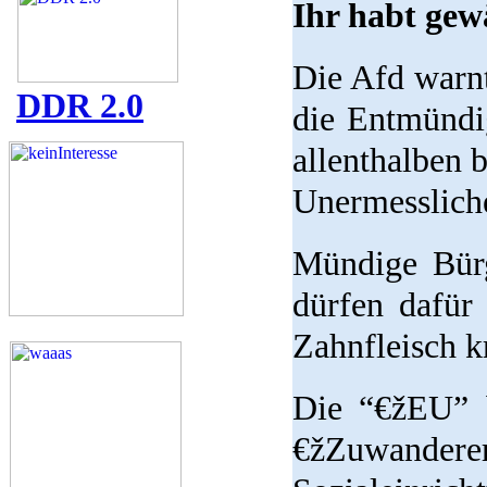
Ihr habt gew
Die Afd warn
DDR 2.0
die Entmündi
allenthalben 
Unermessliche
Mündige Bür
dürfen dafür
Zahnfleisch k
Die “€žEU” b
€žZuwand