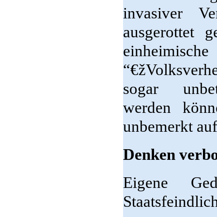
invasiver V
ausgerottet g
einheimisch
“€žVolksverh
sogar unbete
werden kön
unbemerkt auf
Denken verbo
Eigene Ge
Staatsfeindlic