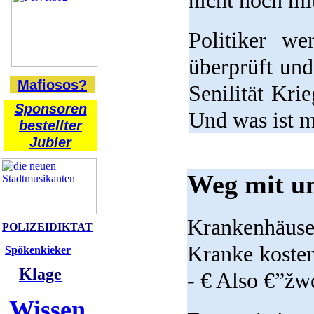
nicht noch mi
Politiker we
überprüft und
Mafiosos?
Senilität Kri
Sponsoren
Und was ist 
bestellter
Jubler
Weg mit un
Krankenhäus
POLIZEIDIKTAT
Kranke kosten
Spökenkieker
Klage
- € Also €”žw
Wissen