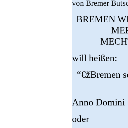
von Bremer Buts
BREMEN WE
MER
MECHT
will heißen:
“€žBremen sei
Anno Domini 
oder