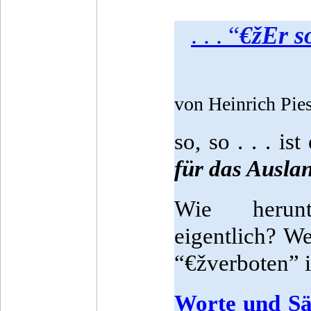
. . . “
€žEr s
von Heinrich Pie
so, so . . . i
für das Ausla
Wie herunt
eigentlich? W
“€žverboten” 
Worte und Sät