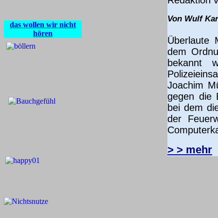
Redaktion vo
Von Wulf Kan
das wollen wir nicht
hören
Überlaute 
dem Ordnun
bekannt 
Polizeieins
Joachim Mül
gegen die 
bei dem di
der Feuerw
Computerka
> > mehr