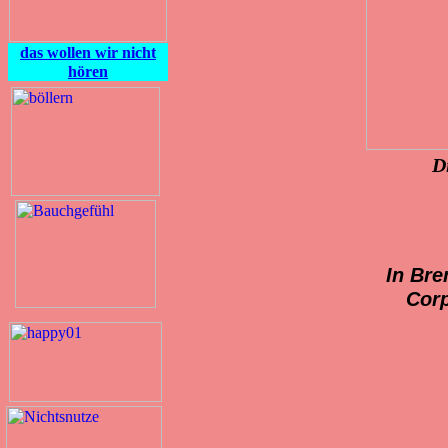
das wollen wir nicht
hören
D
In Br
Corp