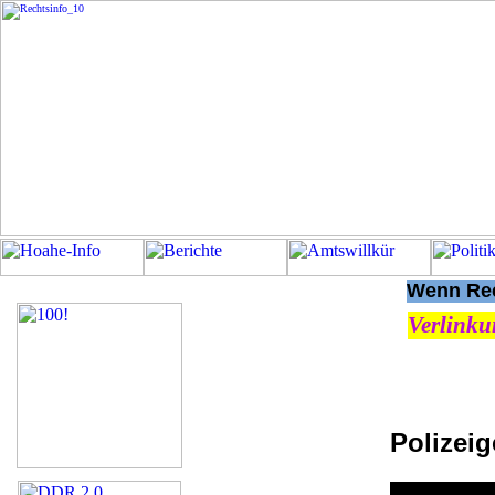
Wenn Rech
Verlinku
Polizeig