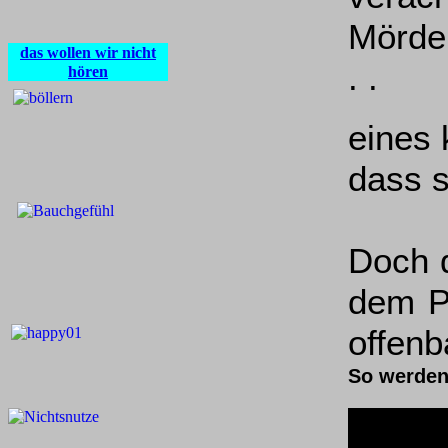
Mörde
das wollen wir nicht
. .
hören
eines 
dass s
Doch d
dem P
offenb
So werden