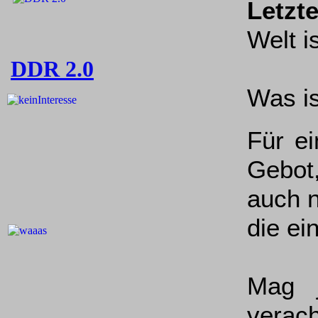
Letzt
Welt i
DDR 2.0
Was is
Für e
Gebot,
auch n
die ei
Mag 
verac